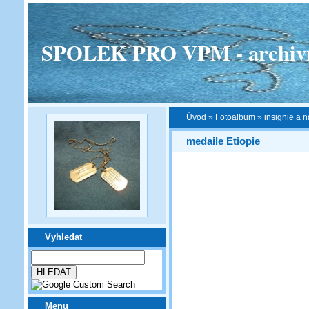
SPOLEK PRO VPM - archivní v
Úvod
»
Fotoalbum
»
insignie a n
medaile Etiopie
Vyhledat
Menu