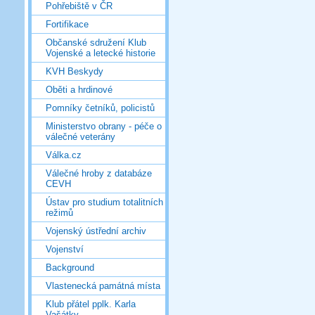
Pohřebiště v ČR
Fortifikace
Občanské sdružení Klub
Vojenské a letecké historie
KVH Beskydy
Oběti a hrdinové
Pomníky četníků, policistů
Ministerstvo obrany - péče o
válečné veterány
Válka.cz
Válečné hroby z databáze
CEVH
Ústav pro studium totalitních
režimů
Vojenský ústřední archiv
Vojenství
Background
Vlastenecká památná místa
Klub přátel pplk. Karla
Vašátky