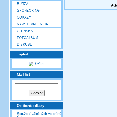
BURZA
Aut
SPONZORING
ODKAZY
NÁVŠTĚVNÍ KNIHA
ČLENSKÁ
FOTOALBUM
DISKUSE
Toplist
Mail list
Oblíbené odkazy
Sdružení válečných veteránů