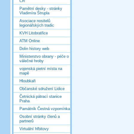
ČR
Pamětní desky - stránky
Vladimíra Štrupla
Asociace nositelů
legionářských tradic
KVH Litobratřice
ATM Online
Dolin history web
Ministerstvo obrany - péče o
válečné hroby
vojenská pietní místa na
mapě
Hloubkaři
Občanské sdružení Lidice
Četnická pátrací stanice
Praha
Památník Čestná vzpomínka
Osobní stránky členů a
partnerů
Virtuální hřbitovy