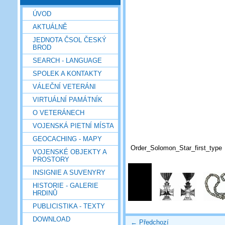
ÚVOD
AKTUÁLNĚ
JEDNOTA ČSOL ČESKÝ
BROD
SEARCH - LANGUAGE
SPOLEK A KONTAKTY
VÁLEČNÍ VETERÁNI
VIRTUÁLNÍ PAMÁTNÍK
O VETERÁNECH
VOJENSKÁ PIETNÍ MÍSTA
GEOCACHING - MAPY
Order_Solomon_Star_first_type
VOJENSKÉ OBJEKTY A
PROSTORY
INSIGNIE A SUVENYRY
HISTORIE - GALERIE
HRDINŮ
PUBLICISTIKA - TEXTY
DOWNLOAD
← Předchozí