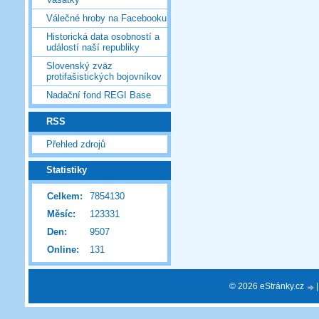
Válečné hroby na Facebooku
Historická data osobností a
událostí naší republiky
Slovenský zväz
protifašistických bojovníkov
Nadační fond REGI Base
RSS
Přehled zdrojů
Statistiky
Celkem:
7854130
Měsíc:
123331
Den:
9507
Online:
131
© 2026 eStránky.cz