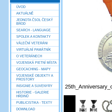
ÚVOD
AKTUÁLNĚ
JEDNOTA ČSOL ČESKÝ
BROD
SEARCH - LANGUAGE
SPOLEK A KONTAKTY
VÁLEČNÍ VETERÁNI
VIRTUÁLNÍ PAMÁTNÍK
O VETERÁNECH
VOJENSKÁ PIETNÍ MÍSTA
GEOCACHING - MAPY
VOJENSKÉ OBJEKTY A
PROSTORY
25th_Anniversary_
INSIGNIE A SUVENYRY
HISTORIE - GALERIE
HRDINŮ
PUBLICISTIKA - TEXTY
DOWNLOAD