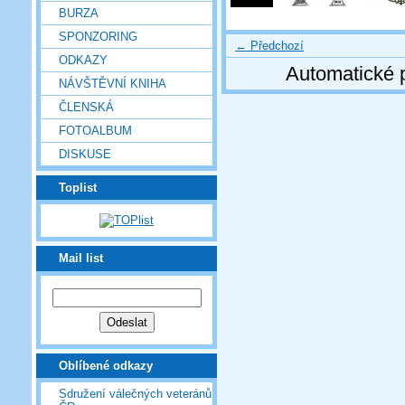
BURZA
SPONZORING
← Předchozí
ODKAZY
Automatické 
NÁVŠTĚVNÍ KNIHA
ČLENSKÁ
FOTOALBUM
DISKUSE
Toplist
Mail list
Oblíbené odkazy
Sdružení válečných veteránů