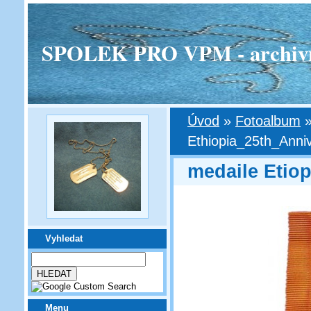
SPOLEK PRO VPM - archivní v
Úvod
»
Fotoalbum
Ethiopia_25th_Anni
medaile Etiop
Vyhledat
Menu