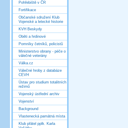
Pohřebiště v ČR
Fortifikace
Občanské sdružení Klub
Vojenské a letecké historie
KVH Beskydy
Oběti a hrdinové
Pomníky četníků, policistů
Ministerstvo obrany - péče o
válečné veterány
Válka.cz
Válečné hroby z databáze
CEVH
Ústav pro studium totalitních
režimů
Vojenský ústřední archiv
Vojenství
Background
Vlastenecká památná místa
Klub přátel pplk. Karla
Vašátky