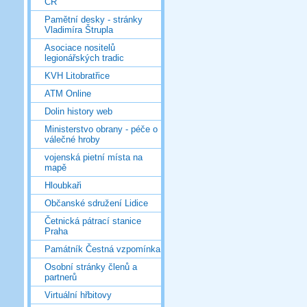
ČR
Pamětní desky - stránky
Vladimíra Štrupla
Asociace nositelů
legionářských tradic
KVH Litobratřice
ATM Online
Dolin history web
Ministerstvo obrany - péče o
válečné hroby
vojenská pietní místa na
mapě
Hloubkaři
Občanské sdružení Lidice
Četnická pátrací stanice
Praha
Památník Čestná vzpomínka
Osobní stránky členů a
partnerů
Virtuální hřbitovy