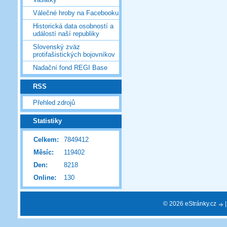
Válečné hroby na Facebooku
Historická data osobností a
událostí naší republiky
Slovenský zväz
protifašistických bojovníkov
Nadační fond REGI Base
RSS
Přehled zdrojů
Statistiky
Celkem:
7849412
Měsíc:
119402
Den:
8218
Online:
130
© 2026 eStránky.cz