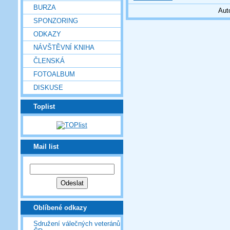
BURZA
Aut
SPONZORING
ODKAZY
NÁVŠTĚVNÍ KNIHA
ČLENSKÁ
FOTOALBUM
DISKUSE
Toplist
Mail list
Oblíbené odkazy
Sdružení válečných veteránů