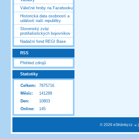
Válečné hroby na Facebooku
Historická data osobností a
událostí naší republiky
Slovenský zväz
protifašistických bojovníkov
Nadační fond REGI Base
RSS
Přehled zdrojů
Statistiky
Celkem:
7875716
Měsíc:
141289
Den:
10803
Online:
145
© 2026 eStránky.cz