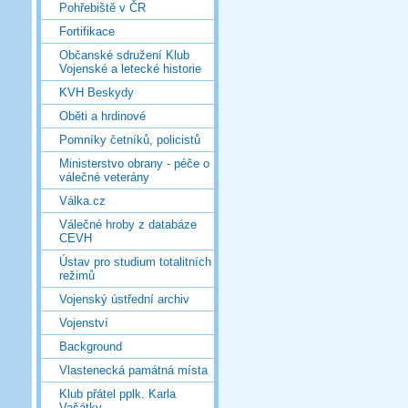
Pohřebiště v ČR
Fortifikace
Občanské sdružení Klub
Vojenské a letecké historie
KVH Beskydy
Oběti a hrdinové
Pomníky četníků, policistů
Ministerstvo obrany - péče o
válečné veterány
Válka.cz
Válečné hroby z databáze
CEVH
Ústav pro studium totalitních
režimů
Vojenský ústřední archiv
Vojenství
Background
Vlastenecká památná místa
Klub přátel pplk. Karla
Vašátky