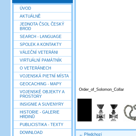
ÚVOD
AKTUÁLNĚ
JEDNOTA ČSOL ČESKÝ
BROD
SEARCH - LANGUAGE
SPOLEK A KONTAKTY
VÁLEČNÍ VETERÁNI
VIRTUÁLNÍ PAMÁTNÍK
O VETERÁNECH
VOJENSKÁ PIETNÍ MÍSTA
GEOCACHING - MAPY
Order_of_Solomon_Collar
VOJENSKÉ OBJEKTY A
PROSTORY
INSIGNIE A SUVENYRY
HISTORIE - GALERIE
HRDINŮ
PUBLICISTIKA - TEXTY
DOWNLOAD
← Předchozí