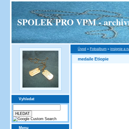
SPOLEK PRO VPM - archivní v
Úvod
»
Fotoalbum
»
insignie a n
medaile Etiopie
Vyhledat
Menu