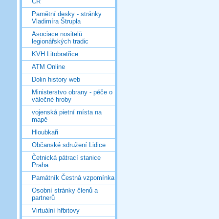
ČR
Pamětní desky - stránky
Vladimíra Štrupla
Asociace nositelů
legionářských tradic
KVH Litobratřice
ATM Online
Dolin history web
Ministerstvo obrany - péče o
válečné hroby
vojenská pietní místa na
mapě
Hloubkaři
Občanské sdružení Lidice
Četnická pátrací stanice
Praha
Památník Čestná vzpomínka
Osobní stránky členů a
partnerů
Virtuální hřbitovy