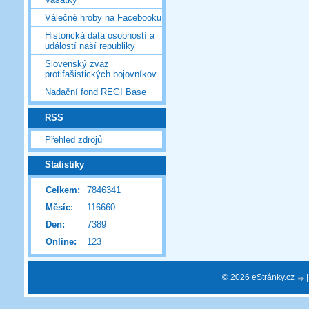
Válečné hroby na Facebooku
Historická data osobností a
událostí naší republiky
Slovenský zväz
protifašistických bojovníkov
Nadační fond REGI Base
RSS
Přehled zdrojů
Statistiky
Celkem:
7846341
Měsíc:
116660
Den:
7389
Online:
123
© 2026 eStránky.cz