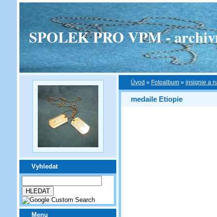
SPOLEK PRO VPM - archivní v
Úvod
»
Fotoalbum
»
insignie a n
medaile Etiopie
Vyhledat
Menu