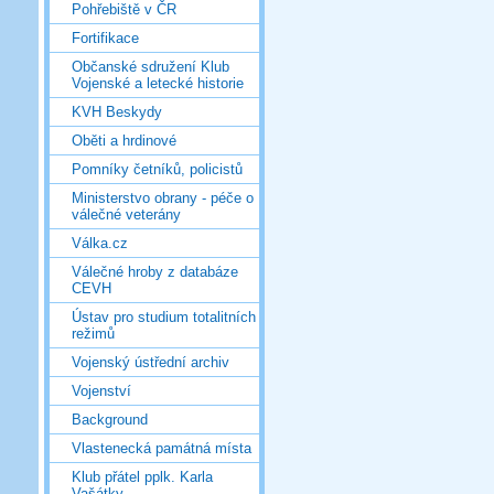
Pohřebiště v ČR
Fortifikace
Občanské sdružení Klub
Vojenské a letecké historie
KVH Beskydy
Oběti a hrdinové
Pomníky četníků, policistů
Ministerstvo obrany - péče o
válečné veterány
Válka.cz
Válečné hroby z databáze
CEVH
Ústav pro studium totalitních
režimů
Vojenský ústřední archiv
Vojenství
Background
Vlastenecká památná místa
Klub přátel pplk. Karla
Vašátky