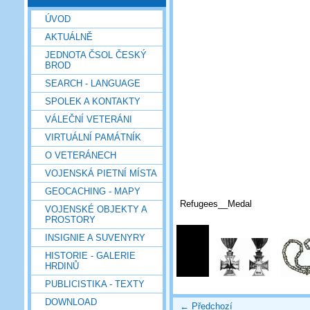
ÚVOD
AKTUÁLNĚ
JEDNOTA ČSOL ČESKÝ
BROD
SEARCH - LANGUAGE
SPOLEK A KONTAKTY
VÁLEČNÍ VETERÁNI
VIRTUÁLNÍ PAMÁTNÍK
O VETERÁNECH
VOJENSKÁ PIETNÍ MÍSTA
GEOCACHING - MAPY
Refugees__Medal
VOJENSKÉ OBJEKTY A
PROSTORY
INSIGNIE A SUVENYRY
HISTORIE - GALERIE
HRDINŮ
PUBLICISTIKA - TEXTY
DOWNLOAD
← Předchozí