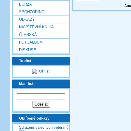
BURZA
Aut
SPONZORING
ODKAZY
NÁVŠTĚVNÍ KNIHA
ČLENSKÁ
FOTOALBUM
DISKUSE
Toplist
Mail list
Oblíbené odkazy
Sdružení válečných veteránů