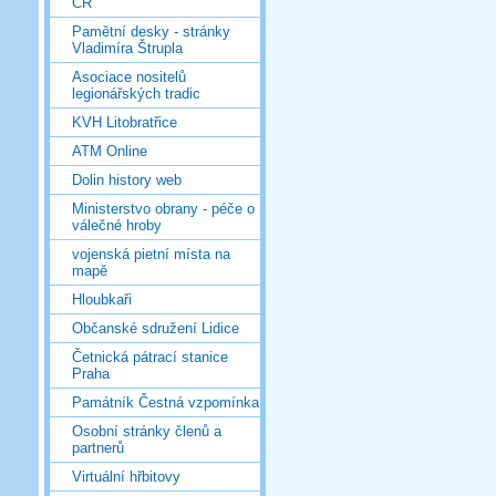
ČR
Pamětní desky - stránky
Vladimíra Štrupla
Asociace nositelů
legionářských tradic
KVH Litobratřice
ATM Online
Dolin history web
Ministerstvo obrany - péče o
válečné hroby
vojenská pietní místa na
mapě
Hloubkaři
Občanské sdružení Lidice
Četnická pátrací stanice
Praha
Památník Čestná vzpomínka
Osobní stránky členů a
partnerů
Virtuální hřbitovy