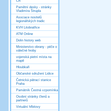
ČR
Pamětní desky - stránky
Vladimíra Štrupla
Asociace nositelů
legionářských tradic
KVH Litobratřice
ATM Online
Dolin history web
Ministerstvo obrany - péče o
válečné hroby
vojenská pietní místa na
mapě
Hloubkaři
Občanské sdružení Lidice
Četnická pátrací stanice
Praha
Památník Čestná vzpomínka
Osobní stránky členů a
partnerů
Virtuální hřbitovy