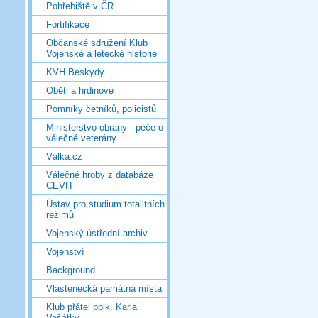
Pohřebiště v ČR
Fortifikace
Občanské sdružení Klub
Vojenské a letecké historie
KVH Beskydy
Oběti a hrdinové
Pomníky četníků, policistů
Ministerstvo obrany - péče o
válečné veterány
Válka.cz
Válečné hroby z databáze
CEVH
Ústav pro studium totalitních
režimů
Vojenský ústřední archiv
Vojenství
Background
Vlastenecká památná místa
Klub přátel pplk. Karla
Vašátky