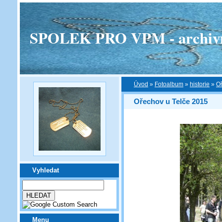
SPOLEK PRO VPM - archivní v
Úvod
»
Fotoalbum
»
historie
»
Oř
Ořechov u Telče 2015
Vyhledat
Menu