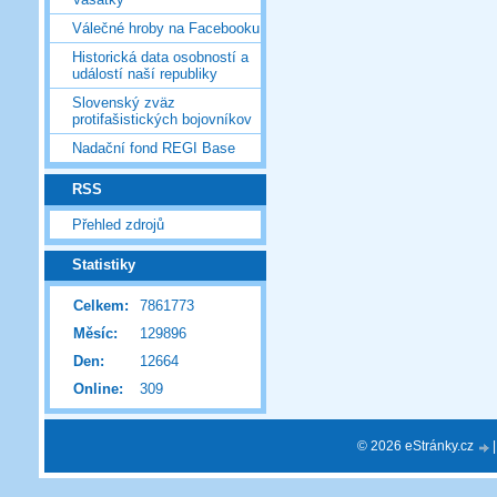
Válečné hroby na Facebooku
Historická data osobností a
událostí naší republiky
Slovenský zväz
protifašistických bojovníkov
Nadační fond REGI Base
RSS
Přehled zdrojů
Statistiky
Celkem:
7861773
Měsíc:
129896
Den:
12664
Online:
309
© 2026 eStránky.cz