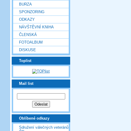
BURZA
SPONZORING
ODKAZY
NÁVŠTĚVNÍ KNIHA
ČLENSKÁ
FOTOALBUM
DISKUSE
Toplist
Mail list
Oblíbené odkazy
Sdružení válečných veteránů