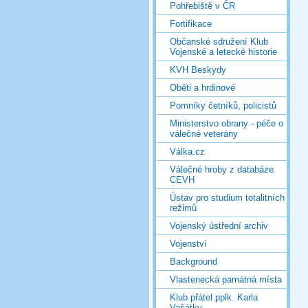
Pohřebiště v ČR
Fortifikace
Občanské sdružení Klub
Vojenské a letecké historie
KVH Beskydy
Oběti a hrdinové
Pomníky četníků, policistů
Ministerstvo obrany - péče o
válečné veterány
Válka.cz
Válečné hroby z databáze
CEVH
Ústav pro studium totalitních
režimů
Vojenský ústřední archiv
Vojenství
Background
Vlastenecká památná místa
Klub přátel pplk. Karla
Vašátky