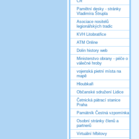
ČR
Pamětní desky - stránky
Vladimíra Štrupla
Asociace nositelů
legionářských tradic
KVH Litobratřice
ATM Online
Dolin history web
Ministerstvo obrany - péče o
válečné hroby
vojenská pietní místa na
mapě
Hloubkaři
Občanské sdružení Lidice
Četnická pátrací stanice
Praha
Památník Čestná vzpomínka
Osobní stránky členů a
partnerů
Virtuální hřbitovy