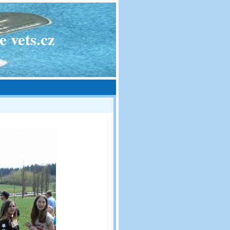
 vets.cz