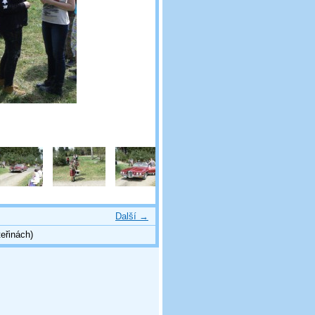
Další →
eřinách)