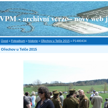
 - archivní verze - nový web je
Úvod
»
Fotoalbum
»
historie
»
Ořechov u Telče 2015
»
P1480434
Ořechov u Telče 2015