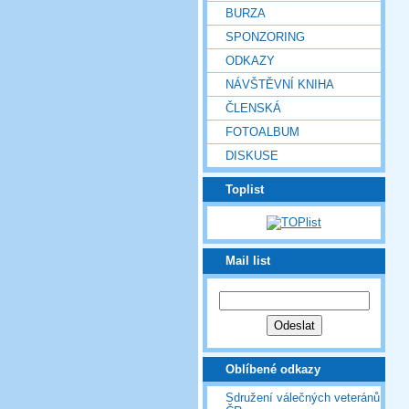
BURZA
SPONZORING
ODKAZY
NÁVŠTĚVNÍ KNIHA
ČLENSKÁ
FOTOALBUM
DISKUSE
Toplist
Mail list
Oblíbené odkazy
Sdružení válečných veteránů