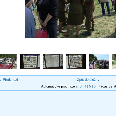
← Předchozí
Zpět do složky
Automatické procházení:
3
|
4
|
5
|
6
|
7
(čas ve vt