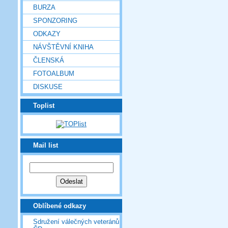
BURZA
SPONZORING
ODKAZY
NÁVŠTĚVNÍ KNIHA
ČLENSKÁ
FOTOALBUM
DISKUSE
Toplist
Mail list
Oblíbené odkazy
Sdružení válečných veteránů