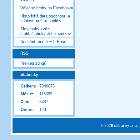
Válečné hroby na Facebooku
Historická data osobností a
událostí naší republiky
Slovenský zväz
protifašistických bojovníkov
Nadační fond REGI Base
RSS
Přehled zdrojů
Statistiky
Celkem:
7840076
Měsíc:
113383
Den:
6487
Online:
123
© 2026 eStránky.cz