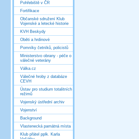
Pohřebiště v ČR
Fortifikace
Občanské sdružení Klub
Vojenské a letecké historie
KVH Beskydy
Oběti a hrdinové
Pomníky četníků, policistů
Ministerstvo obrany - péče o
válečné veterány
Válka.cz
Válečné hroby z databáze
CEVH
Ústav pro studium totalitních
režimů
Vojenský ústřední archiv
Vojenství
Background
Vlastenecká památná místa
Klub přátel pplk. Karla
Vašátky