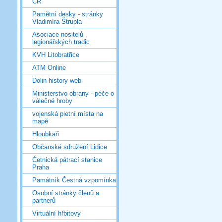
ČR
Pamětní desky - stránky
Vladimíra Štrupla
Asociace nositelů
legionářských tradic
KVH Litobratřice
ATM Online
Dolin history web
Ministerstvo obrany - péče o
válečné hroby
vojenská pietní místa na
mapě
Hloubkaři
Občanské sdružení Lidice
Četnická pátrací stanice
Praha
Památník Čestná vzpomínka
Osobní stránky členů a
partnerů
Virtuální hřbitovy