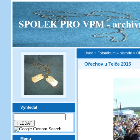
SPOLEK PRO VPM - archivní v
Úvod
»
Fotoalbum
»
historie
»
Oř
Ořechov u Telče 2015
Vyhledat
Menu