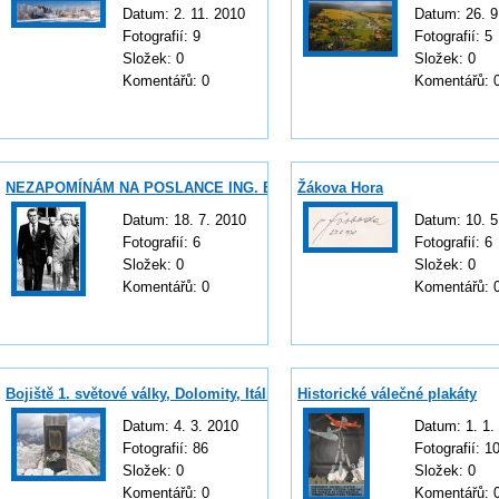
Datum:
2. 11. 2010
Datum:
26. 9
Fotografií:
9
Fotografií:
5
Složek:
0
Složek:
0
Komentářů:
0
Komentářů:
NEZAPOMÍNÁM NA POSLANCE ING. BOHUSLAVA CHŇOUPKA
Žákova Hora
Datum:
18. 7. 2010
Datum:
10. 5
Fotografií:
6
Fotografií:
6
Složek:
0
Složek:
0
Komentářů:
0
Komentářů:
Bojiště 1. světové války, Dolomity, Itálie
Historické válečné plakáty
Datum:
4. 3. 2010
Datum:
1. 1.
Fotografií:
86
Fotografií:
1
Složek:
0
Složek:
0
Komentářů:
0
Komentářů: