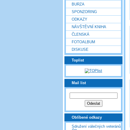
BURZA
SPONZORING
ODKAZY
NÁVŠTĚVNÍ KNIHA
ČLENSKÁ
FOTOALBUM
DISKUSE
Toplist
Mail list
Oblíbené odkazy
Sdružení válečných veteránů