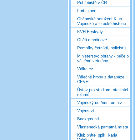
Pohřebiště v ČR
Fortifikace
Občanské sdružení Klub
Vojenské a letecké historie
KVH Beskydy
Oběti a hrdinové
Pomníky četníků, policistů
Ministerstvo obrany - péče o
válečné veterány
Válka.cz
Válečné hroby z databáze
CEVH
Ústav pro studium totalitních
režimů
Vojenský ústřední archiv
Vojenství
Background
Vlastenecká památná místa
Klub přátel pplk. Karla
Vašátky