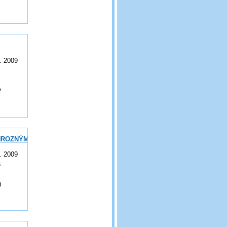
. 2009
2
HROZNÝM-
. 2009
6
0