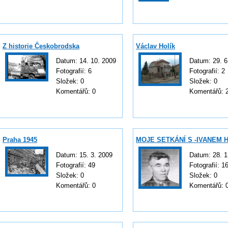
Z historie Českobrodska
Václav Holík
Datum:
14. 10. 2009
Datum:
29. 6
Fotografií:
6
Fotografií:
2
Složek:
0
Složek:
0
Komentářů:
0
Komentářů:
Praha 1945
MOJE SETKÁNÍ S -IVANEM 
Datum:
15. 3. 2009
Datum:
28. 1
Fotografií:
49
Fotografií:
1
Složek:
0
Složek:
0
Komentářů:
0
Komentářů: