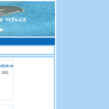
 vets.cz
zdiček na Černovíře
. 2021