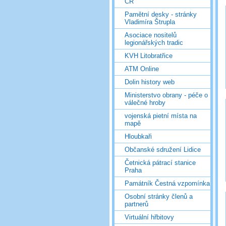
ČR
Pamětní desky - stránky
Vladimíra Štrupla
Asociace nositelů
legionářských tradic
KVH Litobratřice
ATM Online
Dolin history web
Ministerstvo obrany - péče o
válečné hroby
vojenská pietní místa na
mapě
Hloubkaři
Občanské sdružení Lidice
Četnická pátrací stanice
Praha
Památník Čestná vzpomínka
Osobní stránky členů a
partnerů
Virtuální hřbitovy