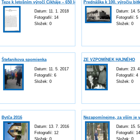
Teze k letošním výročí Cikháje – 650 let
Prednáška k 100. výročiu bit
Datum:
11. 1. 2018
Datum:
14. 5
Fotografií:
14
Fotografií:
5
Složek:
0
Složek:
0
Štefanikova spomienka
ZE VZPOMÍNEK HAJNÉHO
Datum:
11. 5. 2017
Datum:
23. 4
Fotografií:
6
Fotografií:
4
Složek:
0
Složek:
0
Bytča 2016
Nezapomínejme, za vším je v
Datum:
13. 7. 2016
Datum:
15. 5
Fotografií:
12
Fotografií:
1
Složek:
0
Složek:
0