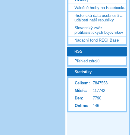
Válečné hroby na Facebooku
Historická data osobností a
událostí naší republiky
Slovenský zväz
protifašistických bojovníkov
Nadační fond REGI Base
RSS
Přehled zdrojů
Statistiky
Celkem:
7847553
Měsíc:
117742
Den:
7790
Online:
146