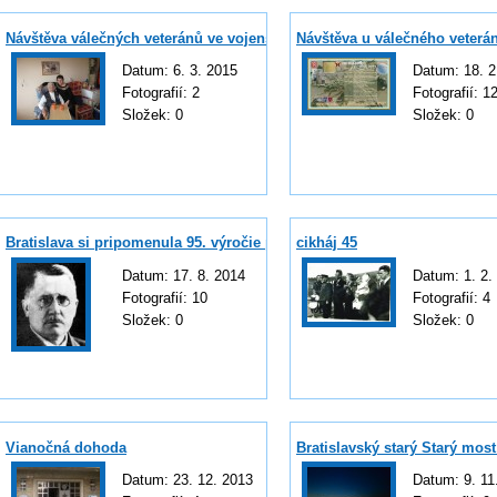
Návštěva válečných veteránů ve vojenské nemocnici Střešovice.
Návštěva u válečného veterán
Datum:
6. 3. 2015
Datum:
18. 2
Fotografií:
2
Fotografií:
1
Složek:
0
Složek:
0
Bratislava si pripomenula 95. výročie pripojenia Petržalky
cikháj 45
Datum:
17. 8. 2014
Datum:
1. 2.
Fotografií:
10
Fotografií:
4
Složek:
0
Složek:
0
Vianočná dohoda
Bratislavský starý Starý most
Datum:
23. 12. 2013
Datum:
9. 11