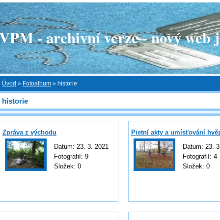
 - archivní verze - nový web je
Úvod
»
Fotoalbum
»
historie
historie
Zpráva z východu
Pietní akty a umísťování hvě
Datum:
23. 3. 2021
Datum:
23. 3
Fotografií:
9
Fotografií:
4
Složek:
0
Složek:
0