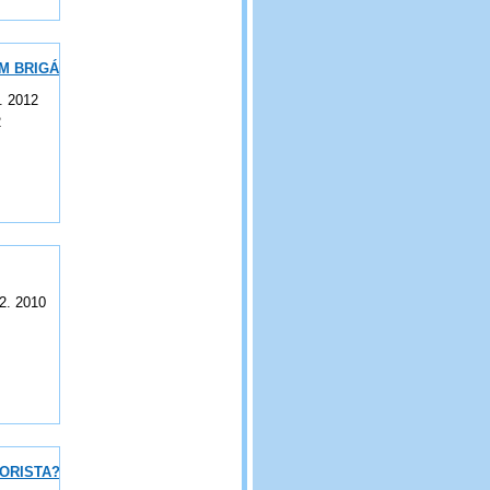
M BRIGÁDY M. J. HUS N. KOLESNIKEM
. 2012
2
2. 2010
ORISTA?