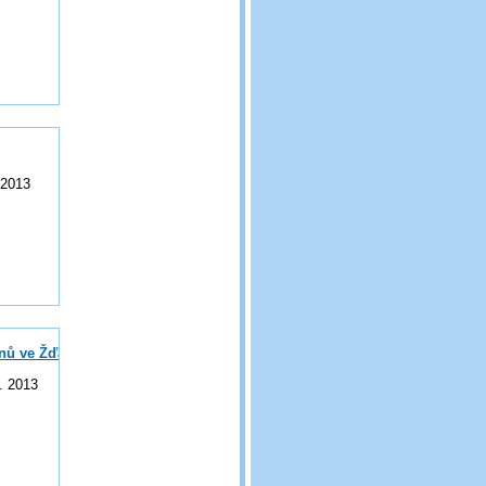
 2013
ánů ve Žďárských vrších?
. 2013