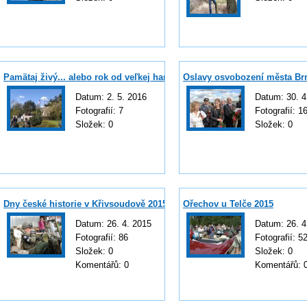
Pamätaj živý... alebo rok od veľkej hanby
Oslavy osvobození města Br
Datum:
2. 5. 2016
Datum:
30. 4
Fotografií:
7
Fotografií:
1
Složek:
0
Složek:
0
Dny české historie v Křivsoudově 2015
Ořechov u Telče 2015
Datum:
26. 4. 2015
Datum:
26. 4
Fotografií:
86
Fotografií:
5
Složek:
0
Složek:
0
Komentářů:
0
Komentářů: