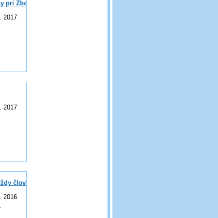
ky pri Zborove vo Veselí nad Moravou
. 2017
. 2017
ždy člověk
. 2016
4