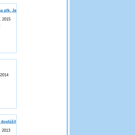
a plk. Jana Velíka
. 2015
2
 2014
 doslúžil
. 2013