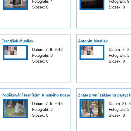
Fotografií:
4
Fotografií:
9
Složek:
0
Složek:
0
František Musílek
Antonín Musílek
Datum:
7. 9. 2013
Datum:
7. 9.
Fotografií:
8
Fotografií:
3
Složek:
0
Složek:
0
Poděkování lesníkům Kinského hospodářství a občanům
Znáte první základnu partyz
Datum:
7. 5. 2013
Datum:
21. 4
Fotografií:
2
Fotografií:
3
Složek:
0
Složek:
0