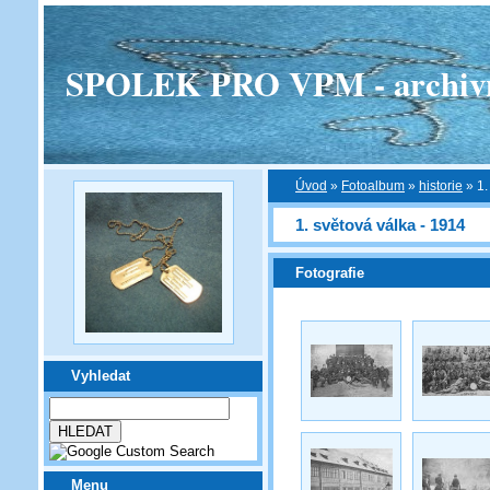
SPOLEK PRO VPM - archivní v
Úvod
»
Fotoalbum
»
historie
»
1.
1. světová válka - 1914
Fotografie
Vyhledat
Menu