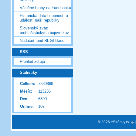
Válečné hroby na Facebooku
Historická data osobností a
událostí naší republiky
Slovenský zväz
protifašistických bojovníkov
Nadační fond REGI Base
RSS
Přehled zdrojů
Statistiky
Celkem:
7839868
Měsíc:
113236
Den:
6390
Online:
107
© 2026 eStránky.cz