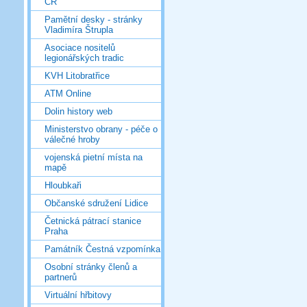
ČR
Pamětní desky - stránky
Vladimíra Štrupla
Asociace nositelů
legionářských tradic
KVH Litobratřice
ATM Online
Dolin history web
Ministerstvo obrany - péče o
válečné hroby
vojenská pietní místa na
mapě
Hloubkaři
Občanské sdružení Lidice
Četnická pátrací stanice
Praha
Památník Čestná vzpomínka
Osobní stránky členů a
partnerů
Virtuální hřbitovy