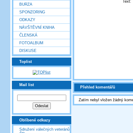
Text:
BURZA
SPONZORING
ODKAZY
NÁVŠTĚVNÍ KNIHA
ČLENSKÁ
FOTOALBUM
DISKUSE
Toplist
Mail list
Přehled komentářů
Zatím nebyl vložen žádný kome
Oblíbené odkazy
Sdružení válečných veteránů