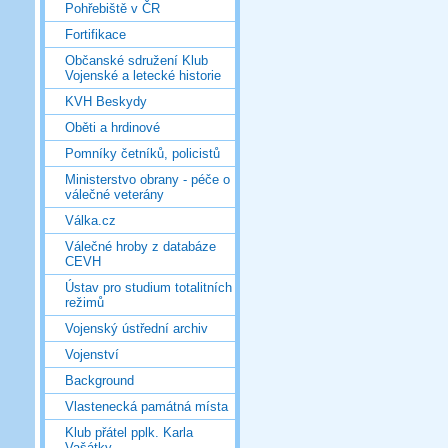
Pohřebiště v ČR
Fortifikace
Občanské sdružení Klub
Vojenské a letecké historie
KVH Beskydy
Oběti a hrdinové
Pomníky četníků, policistů
Ministerstvo obrany - péče o
válečné veterány
Válka.cz
Válečné hroby z databáze
CEVH
Ústav pro studium totalitních
režimů
Vojenský ústřední archiv
Vojenství
Background
Vlastenecká památná místa
Klub přátel pplk. Karla
Vašátky