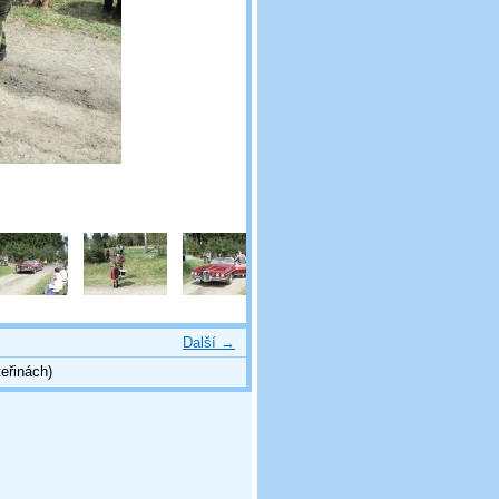
Další →
eřinách)