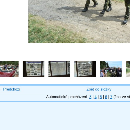
← Předchozí
Zpět do složky
Automatické procházení:
3
|
4
|
5
|
6
|
7
(čas ve vt