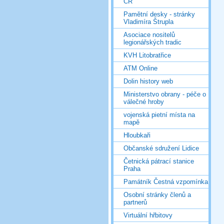
ČR
Pamětní desky - stránky
Vladimíra Štrupla
Asociace nositelů
legionářských tradic
KVH Litobratřice
ATM Online
Dolin history web
Ministerstvo obrany - péče o
válečné hroby
vojenská pietní místa na
mapě
Hloubkaři
Občanské sdružení Lidice
Četnická pátrací stanice
Praha
Památník Čestná vzpomínka
Osobní stránky členů a
partnerů
Virtuální hřbitovy