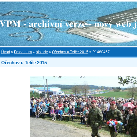
 - archivní verze - nový web je
Úvod
»
Fotoalbum
»
historie
»
Ořechov u Telče 2015
»
P1480457
Ořechov u Telče 2015