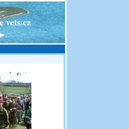
 vets.cz