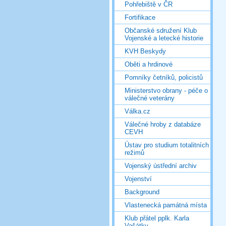
Pohřebiště v ČR
Fortifikace
Občanské sdružení Klub
Vojenské a letecké historie
KVH Beskydy
Oběti a hrdinové
Pomníky četníků, policistů
Ministerstvo obrany - péče o
válečné veterány
Válka.cz
Válečné hroby z databáze
CEVH
Ústav pro studium totalitních
režimů
Vojenský ústřední archiv
Vojenství
Background
Vlastenecká památná místa
Klub přátel pplk. Karla
Vašátky