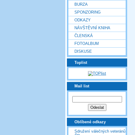
BURZA
SPONZORING
ODKAZY
NÁVŠTĚVNÍ KNIHA
ČLENSKÁ
FOTOALBUM
DISKUSE
Toplist
Mail list
Oblíbené odkazy
Sdružení válečných veteránů