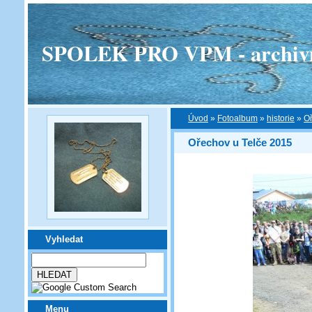
SPOLEK PRO VPM - archivní v
Úvod
»
Fotoalbum
»
historie
»
Oř
Ořechov u Telče 2015
Vyhledat
Menu