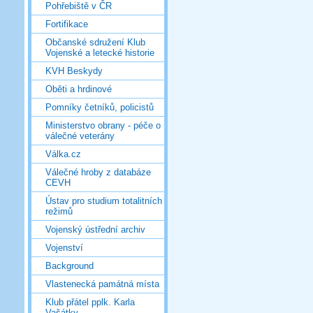
Pohřebiště v ČR
Fortifikace
Občanské sdružení Klub
Vojenské a letecké historie
KVH Beskydy
Oběti a hrdinové
Pomníky četníků, policistů
Ministerstvo obrany - péče o
válečné veterány
Válka.cz
Válečné hroby z databáze
CEVH
Ústav pro studium totalitních
režimů
Vojenský ústřední archiv
Vojenství
Background
Vlastenecká památná místa
Klub přátel pplk. Karla
Vašátky