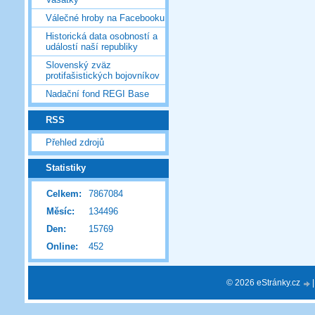
Válečné hroby na Facebooku
Historická data osobností a
událostí naší republiky
Slovenský zväz
protifašistických bojovníkov
Nadační fond REGI Base
RSS
Přehled zdrojů
Statistiky
Celkem:
7867084
Měsíc:
134496
Den:
15769
Online:
452
© 2026 eStránky.cz