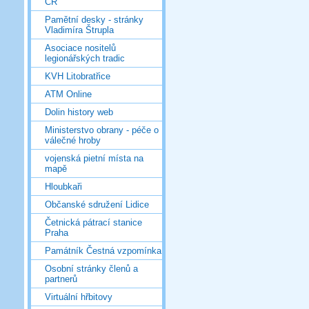
ČR
Pamětní desky - stránky
Vladimíra Štrupla
Asociace nositelů
legionářských tradic
KVH Litobratřice
ATM Online
Dolin history web
Ministerstvo obrany - péče o
válečné hroby
vojenská pietní místa na
mapě
Hloubkaři
Občanské sdružení Lidice
Četnická pátrací stanice
Praha
Památník Čestná vzpomínka
Osobní stránky členů a
partnerů
Virtuální hřbitovy