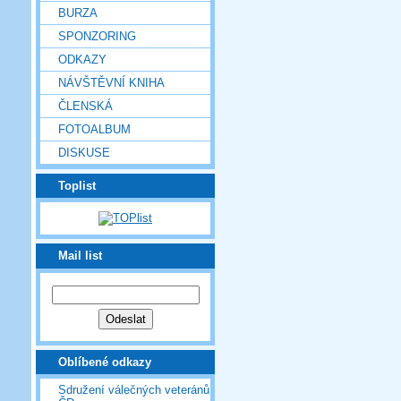
BURZA
SPONZORING
ODKAZY
NÁVŠTĚVNÍ KNIHA
ČLENSKÁ
FOTOALBUM
DISKUSE
Toplist
Mail list
Oblíbené odkazy
Sdružení válečných veteránů