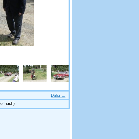
Další →
eřinách)