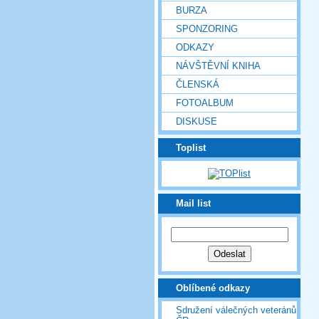
BURZA
SPONZORING
ODKAZY
NÁVŠTĚVNÍ KNIHA
ČLENSKÁ
FOTOALBUM
DISKUSE
Toplist
Mail list
Oblíbené odkazy
Sdružení válečných veteránů