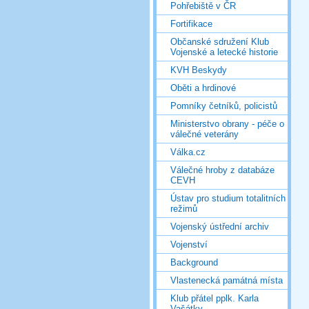
Pohřebiště v ČR
Fortifikace
Občanské sdružení Klub
Vojenské a letecké historie
KVH Beskydy
Oběti a hrdinové
Pomníky četníků, policistů
Ministerstvo obrany - péče o
válečné veterány
Válka.cz
Válečné hroby z databáze
CEVH
Ústav pro studium totalitních
režimů
Vojenský ústřední archiv
Vojenství
Background
Vlastenecká památná místa
Klub přátel pplk. Karla
Vašátky