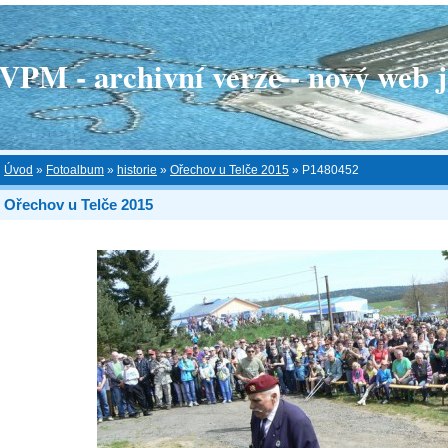
 - archivní verze - nový web je
Úvod
»
Fotoalbum
»
historie
»
Ořechov u Telče 2015
»
P1480452
Ořechov u Telče 2015