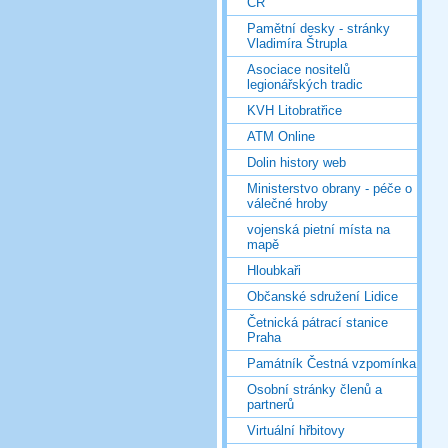
ČR
Pamětní desky - stránky
Vladimíra Štrupla
Asociace nositelů
legionářských tradic
KVH Litobratřice
ATM Online
Dolin history web
Ministerstvo obrany - péče o
válečné hroby
vojenská pietní místa na
mapě
Hloubkaři
Občanské sdružení Lidice
Četnická pátrací stanice
Praha
Památník Čestná vzpomínka
Osobní stránky členů a
partnerů
Virtuální hřbitovy