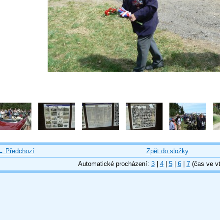
← Předchozí
Zpět do složky
Automatické procházení:
3
|
4
|
5
|
6
|
7
(čas ve vt