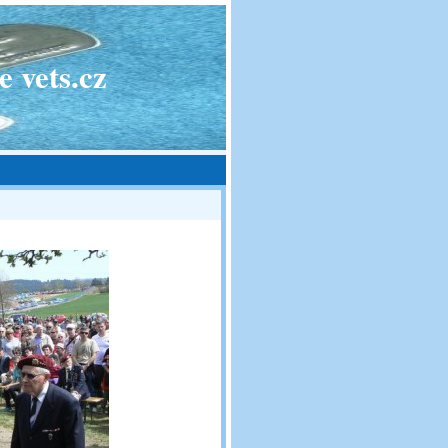
 vets.cz