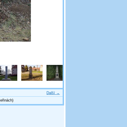
Další →
eřinách)