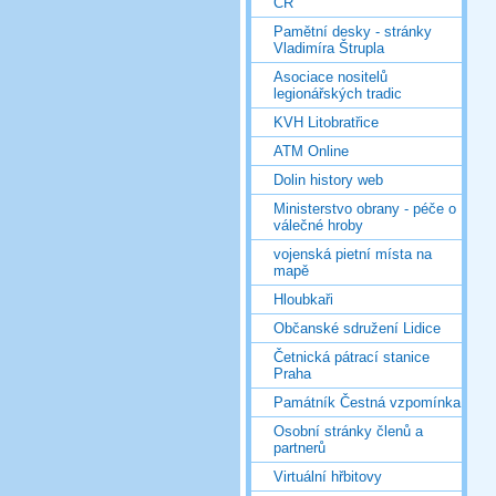
ČR
Pamětní desky - stránky
Vladimíra Štrupla
Asociace nositelů
legionářských tradic
KVH Litobratřice
ATM Online
Dolin history web
Ministerstvo obrany - péče o
válečné hroby
vojenská pietní místa na
mapě
Hloubkaři
Občanské sdružení Lidice
Četnická pátrací stanice
Praha
Památník Čestná vzpomínka
Osobní stránky členů a
partnerů
Virtuální hřbitovy