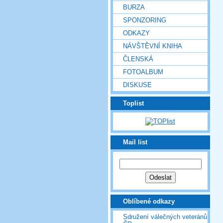
BURZA
SPONZORING
ODKAZY
NÁVŠTĚVNÍ KNIHA
ČLENSKÁ
FOTOALBUM
DISKUSE
Toplist
Mail list
Oblíbené odkazy
Sdružení válečných veteránů