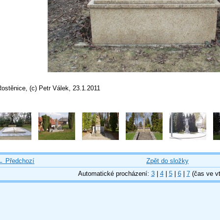
ostěnice, (c) Petr Válek, 23.1.2011
← Předchozí
Zpět do složky
Automatické procházení:
3
|
4
|
5
|
6
|
7
(čas ve vt