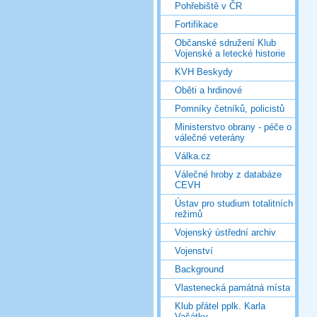
Pohřebiště v ČR
Fortifikace
Občanské sdružení Klub
Vojenské a letecké historie
KVH Beskydy
Oběti a hrdinové
Pomníky četníků, policistů
Ministerstvo obrany - péče o
válečné veterány
Válka.cz
Válečné hroby z databáze
CEVH
Ústav pro studium totalitních
režimů
Vojenský ústřední archiv
Vojenství
Background
Vlastenecká památná místa
Klub přátel pplk. Karla
Vašátky