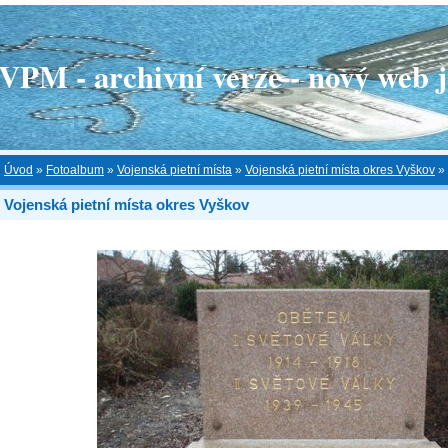
 - archivní verze - nový web je
Úvod
»
Fotoalbum
»
Vojenská pietní místa
»
Vojenská pietní místa okres Vyškov
»
Vojenská pietní místa okres Vyškov