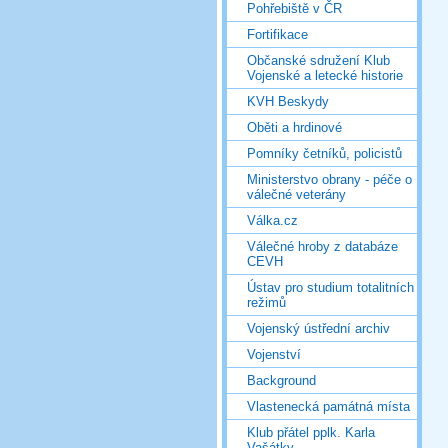
Pohřebiště v ČR
Fortifikace
Občanské sdružení Klub
Vojenské a letecké historie
KVH Beskydy
Oběti a hrdinové
Pomníky četníků, policistů
Ministerstvo obrany - péče o
válečné veterány
Válka.cz
Válečné hroby z databáze
CEVH
Ústav pro studium totalitních
režimů
Vojenský ústřední archiv
Vojenství
Background
Vlastenecká památná místa
Klub přátel pplk. Karla
Vašátky