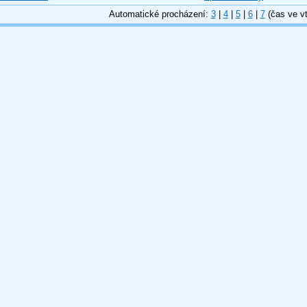
Automatické procházení:
3
|
4
|
5
|
6
|
7
(čas ve vt