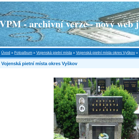
 - archivní verze - nový web je
Úvod
»
Fotoalbum
»
Vojenská pietní místa
»
Vojenská pietní místa okres Vyškov
»
Vojenská pietní místa okres Vyškov