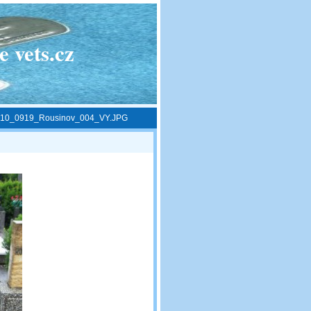
 vets.cz
10_0919_Rousinov_004_VY.JPG