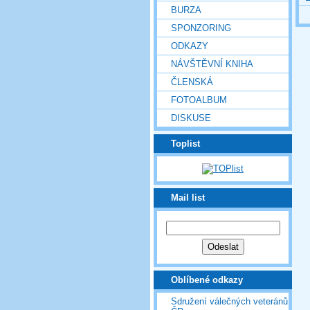
BURZA
SPONZORING
ODKAZY
NÁVŠTĚVNÍ KNIHA
ČLENSKÁ
FOTOALBUM
DISKUSE
Toplist
Mail list
Oblíbené odkazy
Sdružení válečných veteránů