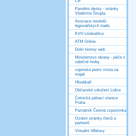
ČR
Pamětní desky - stránky
Vladimíra Štrupla
Asociace nositelů
legionářských tradic
KVH Litobratřice
ATM Online
Dolin history web
Ministerstvo obrany - péče o
válečné hroby
vojenská pietní místa na
mapě
Hloubkaři
Občanské sdružení Lidice
Četnická pátrací stanice
Praha
Památník Čestná vzpomínka
Osobní stránky členů a
partnerů
Virtuální hřbitovy