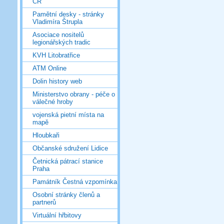
ČR
Pamětní desky - stránky
Vladimíra Štrupla
Asociace nositelů
legionářských tradic
KVH Litobratřice
ATM Online
Dolin history web
Ministerstvo obrany - péče o
válečné hroby
vojenská pietní místa na
mapě
Hloubkaři
Občanské sdružení Lidice
Četnická pátrací stanice
Praha
Památník Čestná vzpomínka
Osobní stránky členů a
partnerů
Virtuální hřbitovy