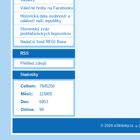
Válečné hroby na Facebooku
Historická data osobností a
událostí naší republiky
Slovenský zväz
protifašistických bojovníkov
Nadační fond REGI Base
RSS
Přehled zdrojů
Statistiky
Celkem:
7845256
Měsíc:
115805
Den:
6953
Online:
99
© 2026 eStránky.cz