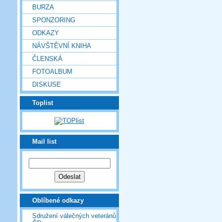
BURZA
SPONZORING
ODKAZY
NÁVŠTĚVNÍ KNIHA
ČLENSKÁ
FOTOALBUM
DISKUSE
Toplist
Mail list
Oblíbené odkazy
Sdružení válečných veteránů