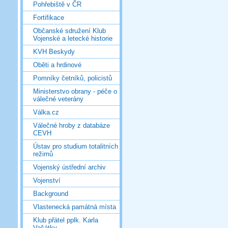
Pohřebiště v ČR
Fortifikace
Občanské sdružení Klub
Vojenské a letecké historie
KVH Beskydy
Oběti a hrdinové
Pomníky četníků, policistů
Ministerstvo obrany - péče o
válečné veterány
Válka.cz
Válečné hroby z databáze
CEVH
Ústav pro studium totalitních
režimů
Vojenský ústřední archiv
Vojenství
Background
Vlastenecká památná místa
Klub přátel pplk. Karla
Vašátky