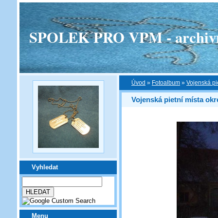
SPOLEK PRO VPM - archivní v
Úvod
»
Fotoalbum
»
Vojenská pi
Vojenská pietní místa ok
Vyhledat
Menu