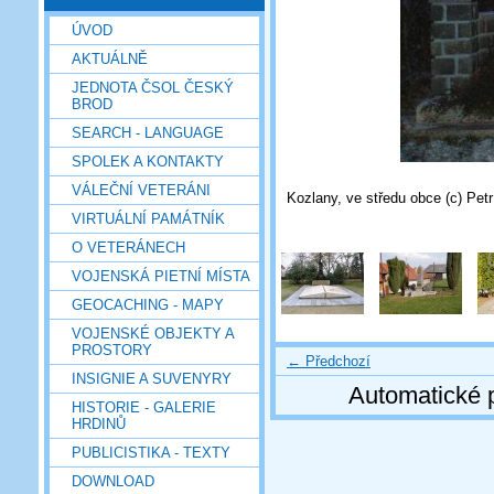
ÚVOD
AKTUÁLNĚ
JEDNOTA ČSOL ČESKÝ
BROD
SEARCH - LANGUAGE
SPOLEK A KONTAKTY
VÁLEČNÍ VETERÁNI
Kozlany, ve středu obce (c) Petr
VIRTUÁLNÍ PAMÁTNÍK
O VETERÁNECH
VOJENSKÁ PIETNÍ MÍSTA
GEOCACHING - MAPY
VOJENSKÉ OBJEKTY A
PROSTORY
← Předchozí
INSIGNIE A SUVENYRY
Automatické 
HISTORIE - GALERIE
HRDINŮ
PUBLICISTIKA - TEXTY
DOWNLOAD