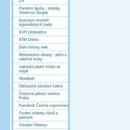
ČR
Pamětní desky - stránky
Vladimíra Štrupla
Asociace nositelů
legionářských tradic
KVH Litobratřice
ATM Online
Dolin history web
Ministerstvo obrany - péče o
válečné hroby
vojenská pietní místa na
mapě
Hloubkaři
Občanské sdružení Lidice
Četnická pátrací stanice
Praha
Památník Čestná vzpomínka
Osobní stránky členů a
partnerů
Virtuální hřbitovy