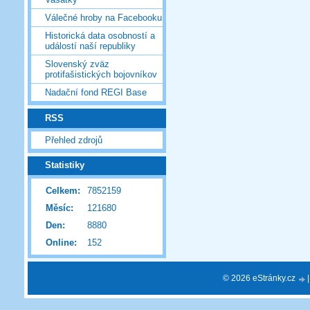
Válečné hroby na Facebooku
Historická data osobností a
událostí naší republiky
Slovenský zväz
protifašistických bojovníkov
Nadační fond REGI Base
RSS
Přehled zdrojů
Statistiky
Celkem:
7852159
Měsíc:
121680
Den:
8880
Online:
152
© 2026 eStránky.cz