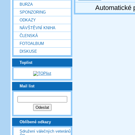
BURZA
Automatické 
SPONZORING
ODKAZY
NÁVŠTĚVNÍ KNIHA
ČLENSKÁ
FOTOALBUM
DISKUSE
Toplist
Mail list
Oblíbené odkazy
Sdružení válečných veteránů