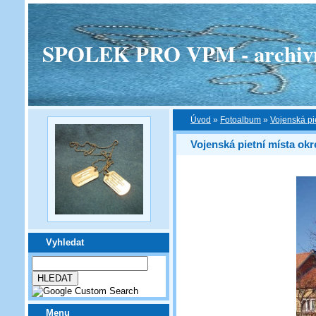
SPOLEK PRO VPM - archivní v
Úvod
»
Fotoalbum
»
Vojenská pi
Vojenská pietní místa ok
Vyhledat
Menu