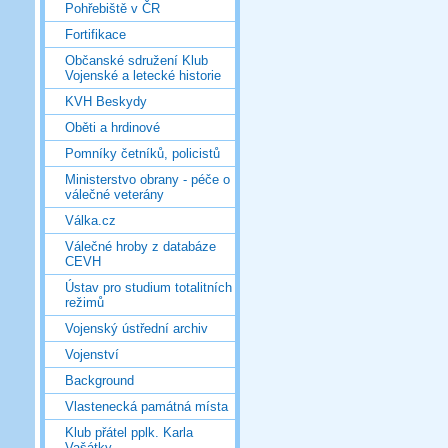
Pohřebiště v ČR
Fortifikace
Občanské sdružení Klub
Vojenské a letecké historie
KVH Beskydy
Oběti a hrdinové
Pomníky četníků, policistů
Ministerstvo obrany - péče o
válečné veterány
Válka.cz
Válečné hroby z databáze
CEVH
Ústav pro studium totalitních
režimů
Vojenský ústřední archiv
Vojenství
Background
Vlastenecká památná místa
Klub přátel pplk. Karla
Vašátky