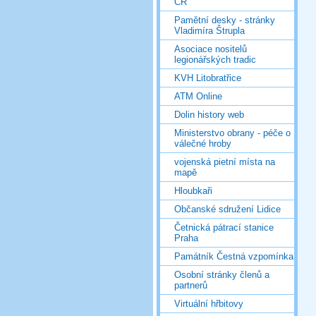
ČR
Pamětní desky - stránky
Vladimíra Štrupla
Asociace nositelů
legionářských tradic
KVH Litobratřice
ATM Online
Dolin history web
Ministerstvo obrany - péče o
válečné hroby
vojenská pietní místa na
mapě
Hloubkaři
Občanské sdružení Lidice
Četnická pátrací stanice
Praha
Památník Čestná vzpomínka
Osobní stránky členů a
partnerů
Virtuální hřbitovy