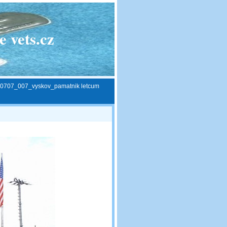
 vets.cz
0707_007_vyskov_pamatnik letcum