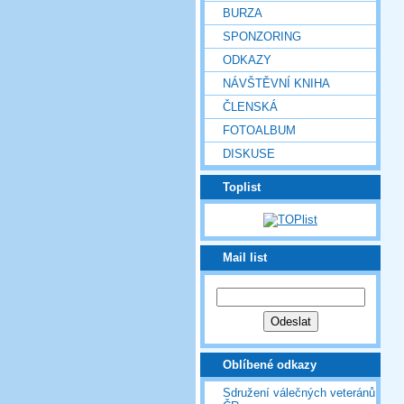
BURZA
SPONZORING
ODKAZY
NÁVŠTĚVNÍ KNIHA
ČLENSKÁ
FOTOALBUM
DISKUSE
Toplist
Mail list
Oblíbené odkazy
Sdružení válečných veteránů