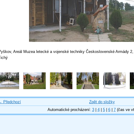
Vyškov, Areál Muzea letecké a vojenské techniky Československé Armády 2, 
Tichý
← Předchozí
Zpět do složky
Automatické procházení:
3
|
4
|
5
|
6
|
7
(čas ve vt