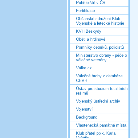
Pohřebiště v ČR
Fortifikace
Občanské sdružení Klub
Vojenské a letecké historie
KVH Beskydy
Oběti a hrdinové
Pomníky četníků, policistů
Ministerstvo obrany - péče o
válečné veterány
Válka.cz
Válečné hroby z databáze
CEVH
Ústav pro studium totalitních
režimů
Vojenský ústřední archiv
Vojenství
Background
Vlastenecká památná místa
Klub přátel pplk. Karla
Vašátky