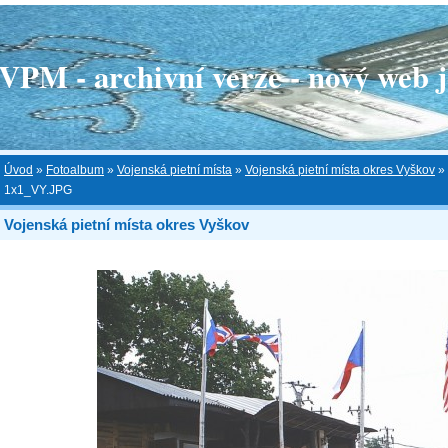
 - archivní verze - nový web je
Úvod
»
Fotoalbum
»
Vojenská pietní místa
»
Vojenská pietní místa okres Vyškov
»
1x1_VY.JPG
Vojenská pietní místa okres Vyškov