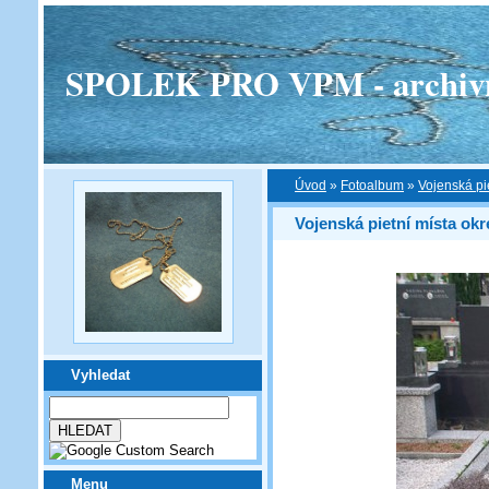
SPOLEK PRO VPM - archivní v
Úvod
»
Fotoalbum
»
Vojenská pi
Vojenská pietní místa ok
Vyhledat
Menu