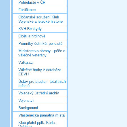
Pohřebiště v ČR
Fortifikace
Občanské sdružení Klub
Vojenské a letecké historie
KVH Beskydy
Oběti a hrdinové
Pomníky četníků, policistů
Ministerstvo obrany - péče o
válečné veterány
Válka.cz
Válečné hroby z databáze
CEVH
Ústav pro studium totalitních
režimů
Vojenský ústřední archiv
Vojenství
Background
Vlastenecká památná místa
Klub přátel pplk. Karla
Vašátky