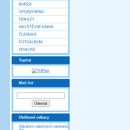
BURZA
SPONZORING
ODKAZY
NÁVŠTĚVNÍ KNIHA
ČLENSKÁ
FOTOALBUM
DISKUSE
Toplist
Mail list
Oblíbené odkazy
Sdružení válečných veteránů