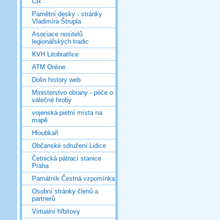
ČR
Pamětní desky - stránky
Vladimíra Štrupla
Asociace nositelů
legionářských tradic
KVH Litobratřice
ATM Online
Dolin history web
Ministerstvo obrany - péče o
válečné hroby
vojenská pietní místa na
mapě
Hloubkaři
Občanské sdružení Lidice
Četnická pátrací stanice
Praha
Památník Čestná vzpomínka
Osobní stránky členů a
partnerů
Virtuální hřbitovy