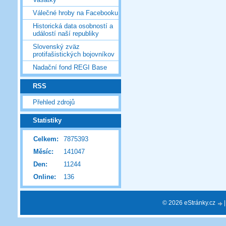
Válečné hroby na Facebooku
Historická data osobností a
událostí naší republiky
Slovenský zväz
protifašistických bojovníkov
Nadační fond REGI Base
RSS
Přehled zdrojů
Statistiky
Celkem:
7875393
Měsíc:
141047
Den:
11244
Online:
136
© 2026 eStránky.cz