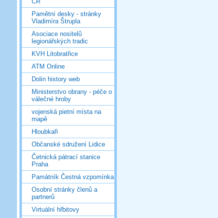
ČR
Pamětní desky - stránky
Vladimíra Štrupla
Asociace nositelů
legionářských tradic
KVH Litobratřice
ATM Online
Dolin history web
Ministerstvo obrany - péče o
válečné hroby
vojenská pietní místa na
mapě
Hloubkaři
Občanské sdružení Lidice
Četnická pátrací stanice
Praha
Památník Čestná vzpomínka
Osobní stránky členů a
partnerů
Virtuální hřbitovy