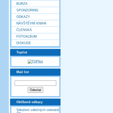
BURZA
SPONZORING
ODKAZY
NÁVŠTĚVNÍ KNIHA
ČLENSKÁ
FOTOALBUM
DISKUSE
Toplist
Mail list
Oblíbené odkazy
Sdružení válečných veteránů