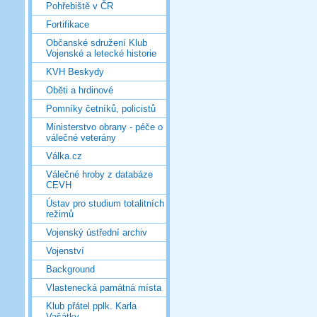
Pohřebiště v ČR
Fortifikace
Občanské sdružení Klub
Vojenské a letecké historie
KVH Beskydy
Oběti a hrdinové
Pomníky četníků, policistů
Ministerstvo obrany - péče o
válečné veterány
Válka.cz
Válečné hroby z databáze
CEVH
Ústav pro studium totalitních
režimů
Vojenský ústřední archiv
Vojenství
Background
Vlastenecká památná místa
Klub přátel pplk. Karla
Vašátky