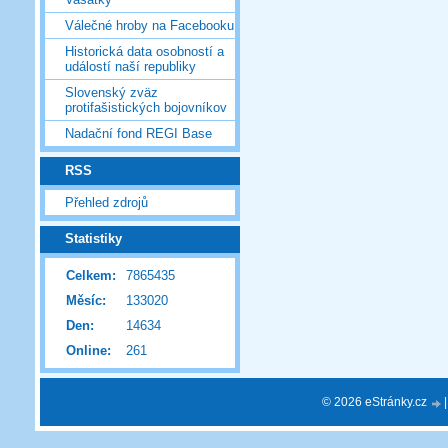
Válečné hroby na Facebooku
Historická data osobností a
událostí naší republiky
Slovenský zväz
protifašistických bojovníkov
Nadační fond REGI Base
RSS
Přehled zdrojů
Statistiky
Celkem:
7865435
Měsíc:
133020
Den:
14634
Online:
261
© 2026 eStránky.cz