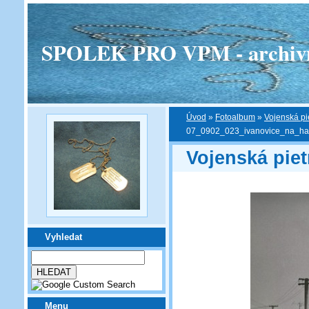
SPOLEK PRO VPM - archivní v
Úvod
»
Fotoalbum
»
Vojenská pi
07_0902_023_ivanovice_na_ha
Vojenská piet
Vyhledat
Menu