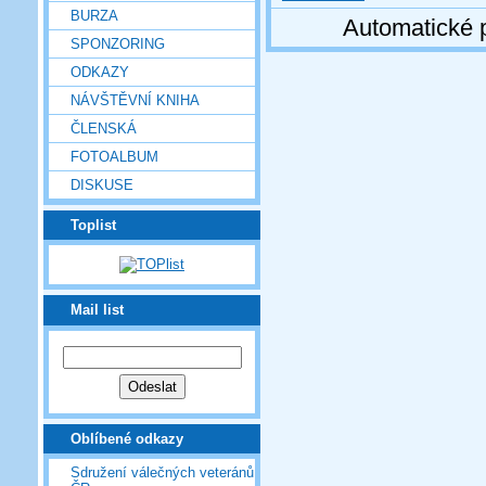
BURZA
Automatické 
SPONZORING
ODKAZY
NÁVŠTĚVNÍ KNIHA
ČLENSKÁ
FOTOALBUM
DISKUSE
Toplist
Mail list
Oblíbené odkazy
Sdružení válečných veteránů