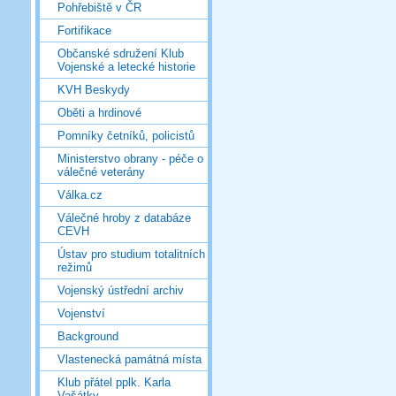
Pohřebiště v ČR
Fortifikace
Občanské sdružení Klub
Vojenské a letecké historie
KVH Beskydy
Oběti a hrdinové
Pomníky četníků, policistů
Ministerstvo obrany - péče o
válečné veterány
Válka.cz
Válečné hroby z databáze
CEVH
Ústav pro studium totalitních
režimů
Vojenský ústřední archiv
Vojenství
Background
Vlastenecká památná místa
Klub přátel pplk. Karla
Vašátky