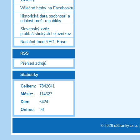
Válečné hroby na Facebooku
Historická data osobností a
událostí naší republiky
Slovenský zväz
protifašistických bojovníkov
Nadační fond REGI Base
RSS
Přehled zdrojů
Statistiky
Celkem:
7842641
Měsíc:
114627
Den:
6424
Online:
98
© 2026 eStránky.cz