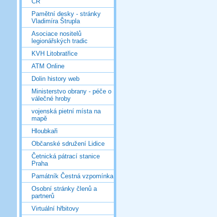
ČR
Pamětní desky - stránky
Vladimíra Štrupla
Asociace nositelů
legionářských tradic
KVH Litobratřice
ATM Online
Dolin history web
Ministerstvo obrany - péče o
válečné hroby
vojenská pietní místa na
mapě
Hloubkaři
Občanské sdružení Lidice
Četnická pátrací stanice
Praha
Památník Čestná vzpomínka
Osobní stránky členů a
partnerů
Virtuální hřbitovy