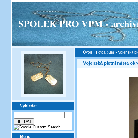
SPOLEK PRO VPM - archivní v
Úvod
»
Fotoalbum
»
Vojenská pi
Vojenská pietní místa okr
Vyhledat
Menu