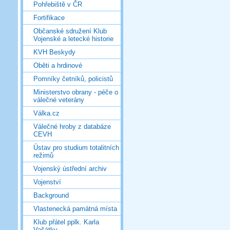
Pohřebiště v ČR
Fortifikace
Občanské sdružení Klub
Vojenské a letecké historie
KVH Beskydy
Oběti a hrdinové
Pomníky četníků, policistů
Ministerstvo obrany - péče o
válečné veterány
Válka.cz
Válečné hroby z databáze
CEVH
Ústav pro studium totalitních
režimů
Vojenský ústřední archiv
Vojenství
Background
Vlastenecká památná místa
Klub přátel pplk. Karla
Vašátky