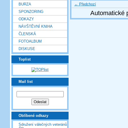
← Předchozí
BURZA
SPONZORING
Automatické 
ODKAZY
NÁVŠTĚVNÍ KNIHA
ČLENSKÁ
FOTOALBUM
DISKUSE
Toplist
Mail list
Oblíbené odkazy
Sdružení válečných veteránů