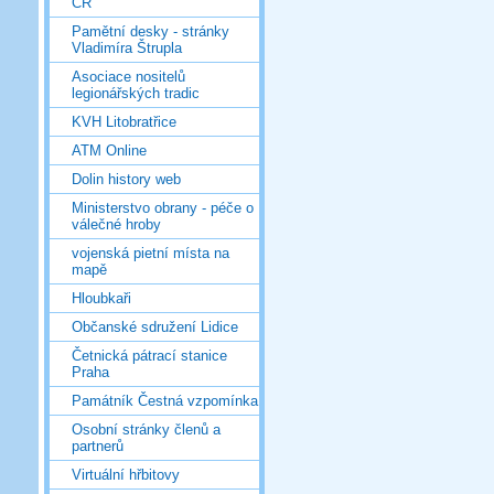
ČR
Pamětní desky - stránky
Vladimíra Štrupla
Asociace nositelů
legionářských tradic
KVH Litobratřice
ATM Online
Dolin history web
Ministerstvo obrany - péče o
válečné hroby
vojenská pietní místa na
mapě
Hloubkaři
Občanské sdružení Lidice
Četnická pátrací stanice
Praha
Památník Čestná vzpomínka
Osobní stránky členů a
partnerů
Virtuální hřbitovy