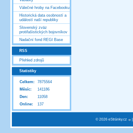
Válečné hroby na Facebooku
Historická data osobností a
událostí naší republiky
Slovenský zväz
protifašistických bojovníkov
Nadační fond REGI Base
RSS
Přehled zdrojů
Statistiky
Celkem:
7875564
Měsíc:
141186
Den:
11058
Online:
137
© 2026 eStránky.cz