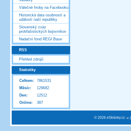
Válečné hroby na Facebooku
Historická data osobností a
událostí naší republiky
Slovenský zväz
protifašistických bojovníkov
Nadační fond REGI Base
RSS
Přehled zdrojů
Statistiky
Celkem:
7861531
Měsíc:
129682
Den:
12512
Online:
387
© 2026 eStránky.cz