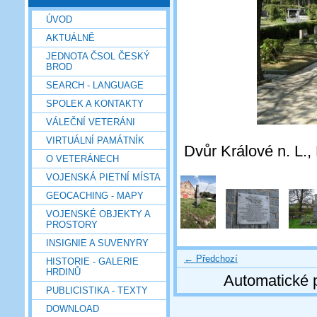
ÚVOD
AKTUÁLNĚ
JEDNOTA ČSOL ČESKÝ
BROD
SEARCH - LANGUAGE
SPOLEK A KONTAKTY
VÁLEČNÍ VETERÁNI
VIRTUÁLNÍ PAMÁTNÍK
Dvůr Králové n. L.,
O VETERÁNECH
VOJENSKÁ PIETNÍ MÍSTA
GEOCACHING - MAPY
VOJENSKÉ OBJEKTY A
PROSTORY
INSIGNIE A SUVENYRY
← Předchozí
HISTORIE - GALERIE
HRDINŮ
Automatické 
PUBLICISTIKA - TEXTY
DOWNLOAD