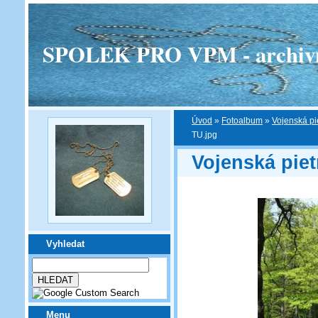
SPOLEK PRO VPM - archivní v
Úvod
»
Fotoalbum
»
Vojenská pi
TU.jpg
Vojenská piet
Vyhledat
Menu