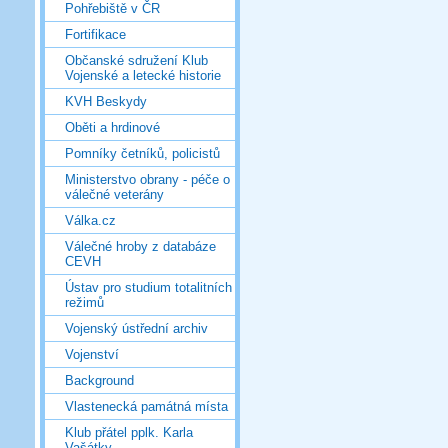
Pohřebiště v ČR
Fortifikace
Občanské sdružení Klub
Vojenské a letecké historie
KVH Beskydy
Oběti a hrdinové
Pomníky četníků, policistů
Ministerstvo obrany - péče o
válečné veterány
Válka.cz
Válečné hroby z databáze
CEVH
Ústav pro studium totalitních
režimů
Vojenský ústřední archiv
Vojenství
Background
Vlastenecká památná místa
Klub přátel pplk. Karla
Vašátky