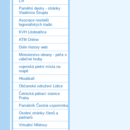
ČR
Pamětní desky - stránky
Vladimíra Štrupla
Asociace nositelů
legionářských tradic
KVH Litobratřice
ATM Online
Dolin history web
Ministerstvo obrany - péče o
válečné hroby
vojenská pietní místa na
mapě
Hloubkaři
Občanské sdružení Lidice
Četnická pátrací stanice
Praha
Památník Čestná vzpomínka
Osobní stránky členů a
partnerů
Virtuální hřbitovy