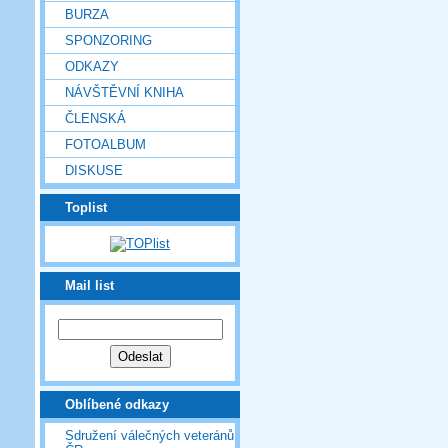
BURZA
SPONZORING
ODKAZY
NÁVŠTĚVNÍ KNIHA
ČLENSKÁ
FOTOALBUM
DISKUSE
Toplist
Mail list
Oblíbené odkazy
Sdružení válečných veteránů