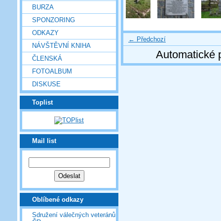
BURZA
SPONZORING
ODKAZY
← Předchozí
NÁVŠTĚVNÍ KNIHA
Automatické 
ČLENSKÁ
FOTOALBUM
DISKUSE
Toplist
Mail list
Oblíbené odkazy
Sdružení válečných veteránů