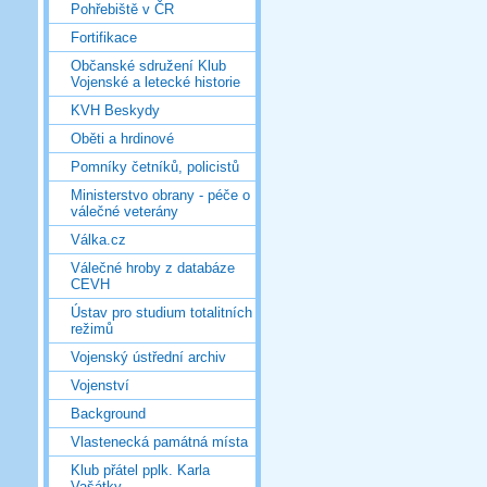
Pohřebiště v ČR
Fortifikace
Občanské sdružení Klub
Vojenské a letecké historie
KVH Beskydy
Oběti a hrdinové
Pomníky četníků, policistů
Ministerstvo obrany - péče o
válečné veterány
Válka.cz
Válečné hroby z databáze
CEVH
Ústav pro studium totalitních
režimů
Vojenský ústřední archiv
Vojenství
Background
Vlastenecká památná místa
Klub přátel pplk. Karla
Vašátky