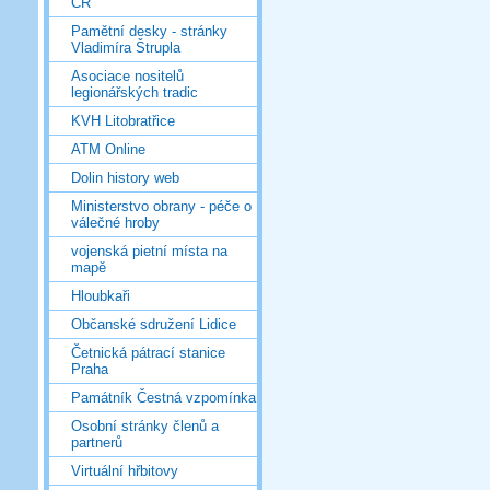
ČR
Pamětní desky - stránky
Vladimíra Štrupla
Asociace nositelů
legionářských tradic
KVH Litobratřice
ATM Online
Dolin history web
Ministerstvo obrany - péče o
válečné hroby
vojenská pietní místa na
mapě
Hloubkaři
Občanské sdružení Lidice
Četnická pátrací stanice
Praha
Památník Čestná vzpomínka
Osobní stránky členů a
partnerů
Virtuální hřbitovy