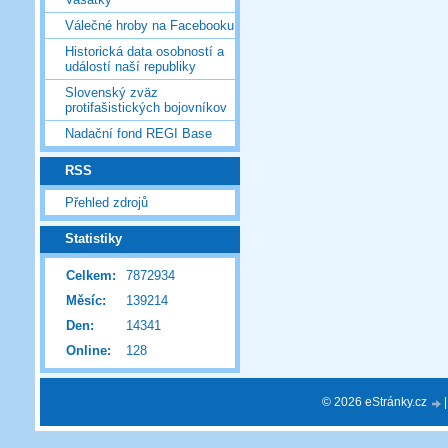
Válečné hroby na Facebooku
Historická data osobností a
událostí naší republiky
Slovenský zväz
protifašistických bojovníkov
Nadační fond REGI Base
RSS
Přehled zdrojů
Statistiky
Celkem:
7872934
Měsíc:
139214
Den:
14341
Online:
128
© 2026 eStránky.cz