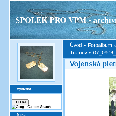
SPOLEK PRO VPM - archivní v
Úvod
»
Fotoalbum
Trutnov
»
07_0906_0
Vojenská piet
Vyhledat
Menu