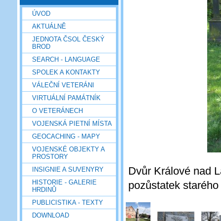
ÚVOD
AKTUÁLNĚ
JEDNOTA ČSOL ČESKÝ
BROD
SEARCH - LANGUAGE
SPOLEK A KONTAKTY
VÁLEČNÍ VETERÁNI
VIRTUÁLNÍ PAMÁTNÍK
O VETERÁNECH
VOJENSKÁ PIETNÍ MÍSTA
GEOCACHING - MAPY
VOJENSKÉ OBJEKTY A
PROSTORY
Dvůr Králové nad L
INSIGNIE A SUVENYRY
HISTORIE - GALERIE
pozůstatek starého 
HRDINŮ
PUBLICISTIKA - TEXTY
DOWNLOAD