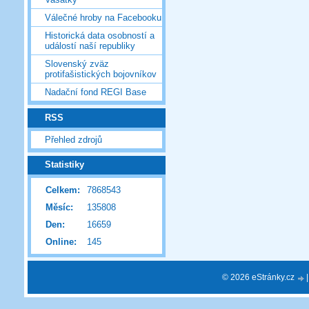
Válečné hroby na Facebooku
Historická data osobností a
událostí naší republiky
Slovenský zväz
protifašistických bojovníkov
Nadační fond REGI Base
RSS
Přehled zdrojů
Statistiky
Celkem:
7868543
Měsíc:
135808
Den:
16659
Online:
145
© 2026 eStránky.cz