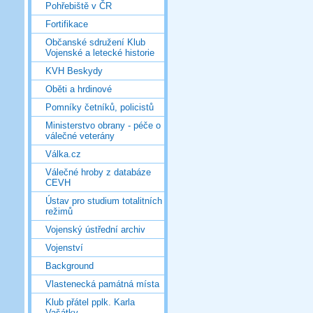
Pohřebiště v ČR
Fortifikace
Občanské sdružení Klub
Vojenské a letecké historie
KVH Beskydy
Oběti a hrdinové
Pomníky četníků, policistů
Ministerstvo obrany - péče o
válečné veterány
Válka.cz
Válečné hroby z databáze
CEVH
Ústav pro studium totalitních
režimů
Vojenský ústřední archiv
Vojenství
Background
Vlastenecká památná místa
Klub přátel pplk. Karla
Vašátky