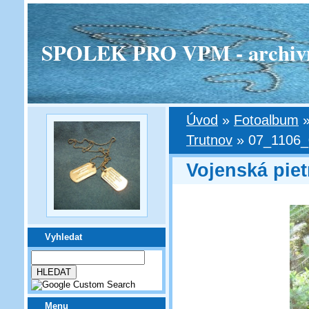
SPOLEK PRO VPM - archivní v
Úvod
»
Fotoalbum
Trutnov
»
07_1106_0
Vojenská piet
Vyhledat
Menu