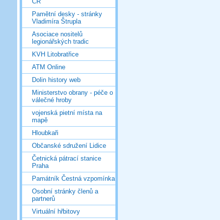
ČR
Pamětní desky - stránky
Vladimíra Štrupla
Asociace nositelů
legionářských tradic
KVH Litobratřice
ATM Online
Dolin history web
Ministerstvo obrany - péče o
válečné hroby
vojenská pietní místa na
mapě
Hloubkaři
Občanské sdružení Lidice
Četnická pátrací stanice
Praha
Památník Čestná vzpomínka
Osobní stránky členů a
partnerů
Virtuální hřbitovy