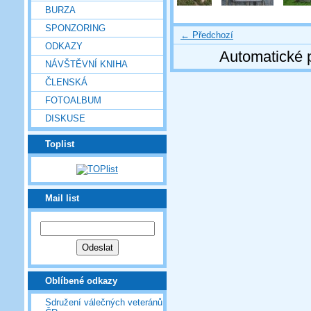
BURZA
SPONZORING
← Předchozí
ODKAZY
Automatické 
NÁVŠTĚVNÍ KNIHA
ČLENSKÁ
FOTOALBUM
DISKUSE
Toplist
Mail list
Oblíbené odkazy
Sdružení válečných veteránů