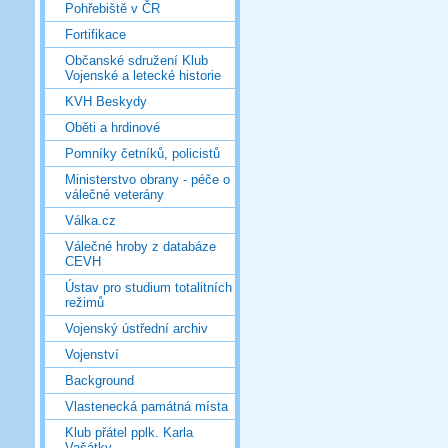
Pohřebiště v ČR
Fortifikace
Občanské sdružení Klub
Vojenské a letecké historie
KVH Beskydy
Oběti a hrdinové
Pomníky četníků, policistů
Ministerstvo obrany - péče o
válečné veterány
Válka.cz
Válečné hroby z databáze
CEVH
Ústav pro studium totalitních
režimů
Vojenský ústřední archiv
Vojenství
Background
Vlastenecká památná místa
Klub přátel pplk. Karla
Vašátky