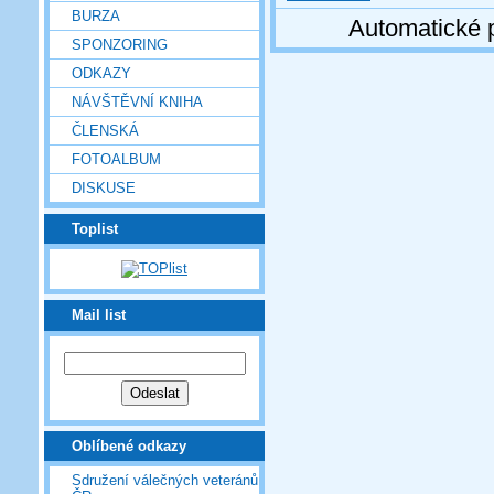
BURZA
Automatické 
SPONZORING
ODKAZY
NÁVŠTĚVNÍ KNIHA
ČLENSKÁ
FOTOALBUM
DISKUSE
Toplist
Mail list
Oblíbené odkazy
Sdružení válečných veteránů