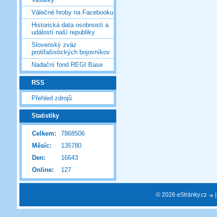
Válečné hroby na Facebooku
Historická data osobností a
událostí naší republiky
Slovenský zväz
protifašistických bojovníkov
Nadační fond REGI Base
RSS
Přehled zdrojů
Statistiky
Celkem:
7868506
Měsíc:
135780
Den:
16643
Online:
127
© 2026 eStránky.cz