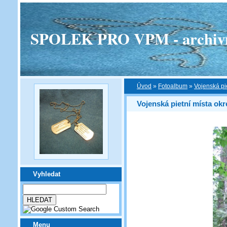
SPOLEK PRO VPM - archivní v
Úvod
»
Fotoalbum
»
Vojenská pi
Vojenská pietní místa okr
Vyhledat
Menu