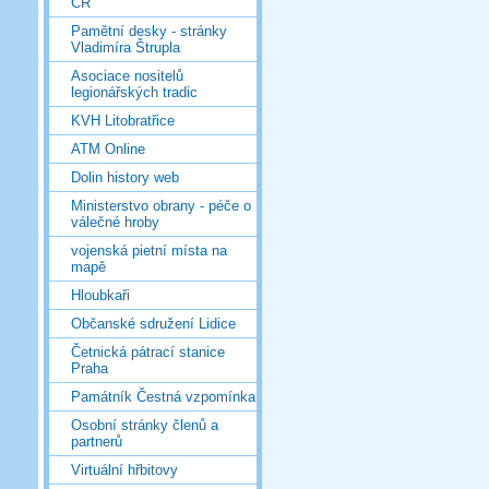
ČR
Pamětní desky - stránky
Vladimíra Štrupla
Asociace nositelů
legionářských tradic
KVH Litobratřice
ATM Online
Dolin history web
Ministerstvo obrany - péče o
válečné hroby
vojenská pietní místa na
mapě
Hloubkaři
Občanské sdružení Lidice
Četnická pátrací stanice
Praha
Památník Čestná vzpomínka
Osobní stránky členů a
partnerů
Virtuální hřbitovy