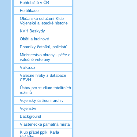
Pohřebiště v ČR
Fortifikace
Občanské sdružení Klub
Vojenské a letecké historie
KVH Beskydy
Oběti a hrdinové
Pomníky četníků, policistů
Ministerstvo obrany - péče o
válečné veterány
Válka.cz
Válečné hroby z databáze
CEVH
Ústav pro studium totalitních
režimů
Vojenský ústřední archiv
Vojenství
Background
Vlastenecká památná místa
Klub přátel pplk. Karla
Vašátky