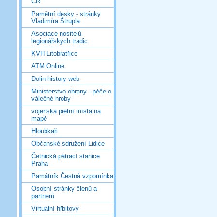
ČR
Pamětní desky - stránky
Vladimíra Štrupla
Asociace nositelů
legionářských tradic
KVH Litobratřice
ATM Online
Dolin history web
Ministerstvo obrany - péče o
válečné hroby
vojenská pietní místa na
mapě
Hloubkaři
Občanské sdružení Lidice
Četnická pátrací stanice
Praha
Památník Čestná vzpomínka
Osobní stránky členů a
partnerů
Virtuální hřbitovy