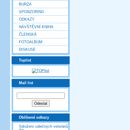
BURZA
SPONZORING
ODKAZY
NÁVŠTĚVNÍ KNIHA
ČLENSKÁ
FOTOALBUM
DISKUSE
Toplist
Mail list
Oblíbené odkazy
Sdružení válečných veteránů