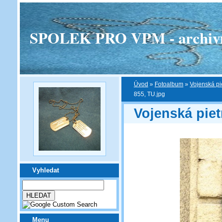
SPOLEK PRO VPM - archivní v
Úvod
»
Fotoalbum
»
Vojenská pi
855, TU.jpg
Vojenská piet
Vyhledat
Menu