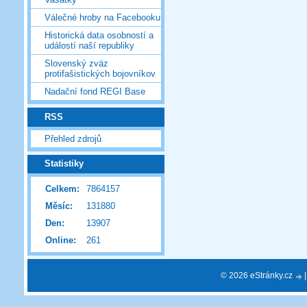
Válečné hroby na Facebooku
Historická data osobností a
událostí naší republiky
Slovenský zväz
protifašistických bojovníkov
Nadační fond REGI Base
RSS
Přehled zdrojů
Statistiky
Celkem:
7864157
Měsíc:
131880
Den:
13907
Online:
261
© 2026 eStránky.cz