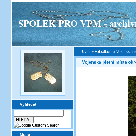
SPOLEK PRO VPM - archivní v
Úvod
»
Fotoalbum
»
Vojenská pi
Vojenská pietní místa okr
Vyhledat
Menu