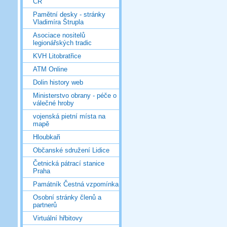
ČR
Pamětní desky - stránky
Vladimíra Štrupla
Asociace nositelů
legionářských tradic
KVH Litobratřice
ATM Online
Dolin history web
Ministerstvo obrany - péče o
válečné hroby
vojenská pietní místa na
mapě
Hloubkaři
Občanské sdružení Lidice
Četnická pátrací stanice
Praha
Památník Čestná vzpomínka
Osobní stránky členů a
partnerů
Virtuální hřbitovy