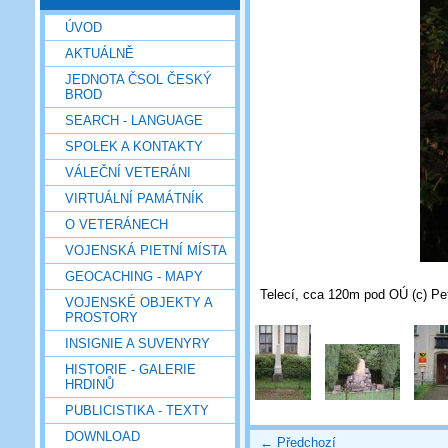
ÚVOD
AKTUÁLNĚ
JEDNOTA ČSOL ČESKÝ
BROD
SEARCH - LANGUAGE
SPOLEK A KONTAKTY
VÁLEČNÍ VETERÁNI
VIRTUÁLNÍ PAMÁTNÍK
O VETERÁNECH
VOJENSKÁ PIETNÍ MÍSTA
GEOCACHING - MAPY
Telecí, cca 120m pod OÚ (c) Pet
VOJENSKÉ OBJEKTY A
PROSTORY
INSIGNIE A SUVENYRY
HISTORIE - GALERIE
HRDINŮ
PUBLICISTIKA - TEXTY
DOWNLOAD
← Předchozí