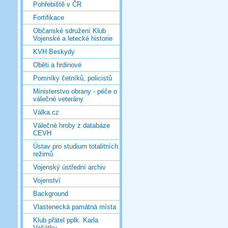
Pohřebiště v ČR
Fortifikace
Občanské sdružení Klub
Vojenské a letecké historie
KVH Beskydy
Oběti a hrdinové
Pomníky četníků, policistů
Ministerstvo obrany - péče o
válečné veterány
Válka.cz
Válečné hroby z databáze
CEVH
Ústav pro studium totalitních
režimů
Vojenský ústřední archiv
Vojenství
Background
Vlastenecká památná místa
Klub přátel pplk. Karla
Vašátky