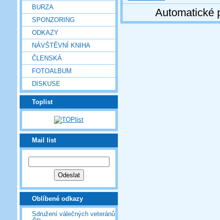
BURZA
Automatické 
SPONZORING
ODKAZY
NÁVŠTĚVNÍ KNIHA
ČLENSKÁ
FOTOALBUM
DISKUSE
Toplist
Mail list
Oblíbené odkazy
Sdružení válečných veteránů