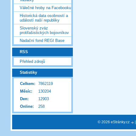
Válečné hroby na Facebooku
Historická data osobností a
událostí naší republiky
Slovenský zväz
protifašistických bojovníkov
Nadační fond REGI Base
RSS
Přehled zdrojů
Statistiky
Celkem:
7862119
Měsíc:
130204
Den:
12903
Online:
258
© 2026 eStránky.cz