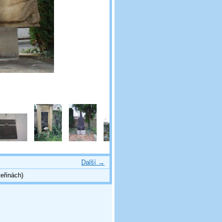
Další →
eřinách)