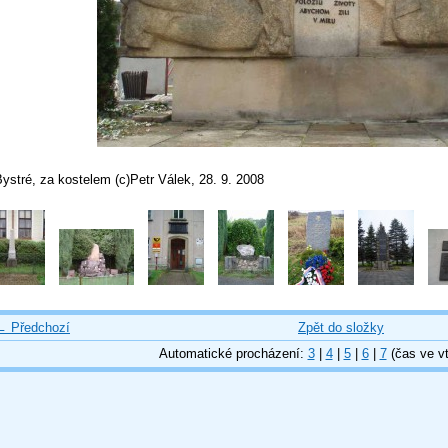
ystré, za kostelem (c)Petr Válek, 28. 9. 2008
← Předchozí
Zpět do složky
Automatické procházení:
3
|
4
|
5
|
6
|
7
(čas ve vt