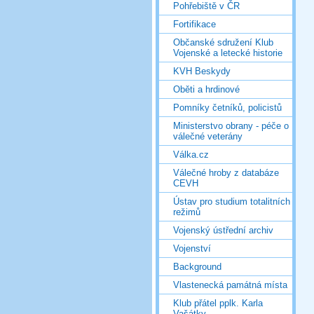
Pohřebiště v ČR
Fortifikace
Občanské sdružení Klub
Vojenské a letecké historie
KVH Beskydy
Oběti a hrdinové
Pomníky četníků, policistů
Ministerstvo obrany - péče o
válečné veterány
Válka.cz
Válečné hroby z databáze
CEVH
Ústav pro studium totalitních
režimů
Vojenský ústřední archiv
Vojenství
Background
Vlastenecká památná místa
Klub přátel pplk. Karla
Vašátky