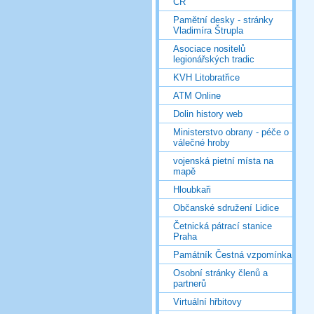
ČR
Pamětní desky - stránky
Vladimíra Štrupla
Asociace nositelů
legionářských tradic
KVH Litobratřice
ATM Online
Dolin history web
Ministerstvo obrany - péče o
válečné hroby
vojenská pietní místa na
mapě
Hloubkaři
Občanské sdružení Lidice
Četnická pátrací stanice
Praha
Památník Čestná vzpomínka
Osobní stránky členů a
partnerů
Virtuální hřbitovy