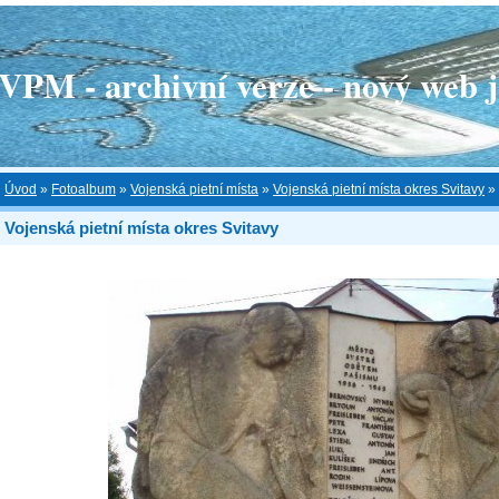
 - archivní verze - nový web je
Úvod
»
Fotoalbum
»
Vojenská pietní místa
»
Vojenská pietní místa okres Svitavy
»
Vojenská pietní místa okres Svitavy