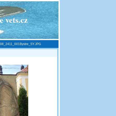
 vets.cz
08_2411_001Bystre_SY.JPG