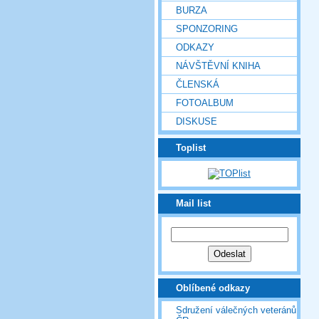
BURZA
SPONZORING
ODKAZY
NÁVŠTĚVNÍ KNIHA
ČLENSKÁ
FOTOALBUM
DISKUSE
Toplist
Mail list
Oblíbené odkazy
Sdružení válečných veteránů