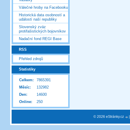
Válečné hroby na Facebooku
Historická data osobností a
událostí naší republiky
Slovenský zväz
protifašistických bojovníkov
Nadační fond REGI Base
RSS
Přehled zdrojů
Statistiky
Celkem:
7865391
Měsíc:
132982
Den:
14600
Online:
250
© 2026 eStránky.cz