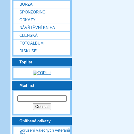
BURZA
SPONZORING
ODKAZY
NÁVŠTĚVNÍ KNIHA
ČLENSKÁ
FOTOALBUM
DISKUSE
Toplist
Mail list
Oblíbené odkazy
Sdružení válečných veteránů