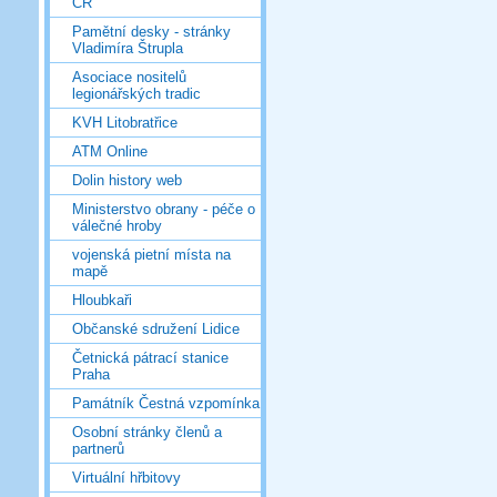
ČR
Pamětní desky - stránky
Vladimíra Štrupla
Asociace nositelů
legionářských tradic
KVH Litobratřice
ATM Online
Dolin history web
Ministerstvo obrany - péče o
válečné hroby
vojenská pietní místa na
mapě
Hloubkaři
Občanské sdružení Lidice
Četnická pátrací stanice
Praha
Památník Čestná vzpomínka
Osobní stránky členů a
partnerů
Virtuální hřbitovy