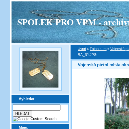
SPOLEK PRO VPM - archivní v
Úvod
»
Fotoalbum
»
Vojenská pi
RA_SY.JPG
Vojenská pietní místa okr
Vyhledat
Menu