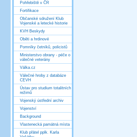
Pohřebiště v ČR
Fortifikace
Občanské sdružení Klub
Vojenské a letecké historie
KVH Beskydy
Oběti a hrdinové
Pomníky četníků, policistů
Ministerstvo obrany - péče o
válečné veterány
Válka.cz
Válečné hroby z databáze
CEVH
Ústav pro studium totalitních
režimů
Vojenský ústřední archiv
Vojenství
Background
Vlastenecká památná místa
Klub přátel pplk. Karla
Vašátky