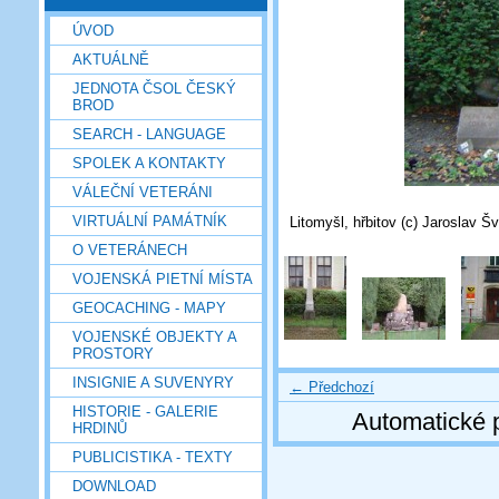
ÚVOD
AKTUÁLNĚ
JEDNOTA ČSOL ČESKÝ
BROD
SEARCH - LANGUAGE
SPOLEK A KONTAKTY
VÁLEČNÍ VETERÁNI
VIRTUÁLNÍ PAMÁTNÍK
Litomyšl, hřbitov (c) Jaroslav Šv
O VETERÁNECH
VOJENSKÁ PIETNÍ MÍSTA
GEOCACHING - MAPY
VOJENSKÉ OBJEKTY A
PROSTORY
INSIGNIE A SUVENYRY
← Předchozí
HISTORIE - GALERIE
Automatické 
HRDINŮ
PUBLICISTIKA - TEXTY
DOWNLOAD