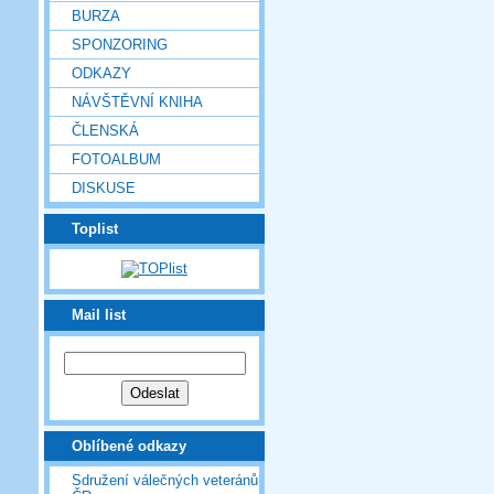
BURZA
SPONZORING
ODKAZY
NÁVŠTĚVNÍ KNIHA
ČLENSKÁ
FOTOALBUM
DISKUSE
Toplist
Mail list
Oblíbené odkazy
Sdružení válečných veteránů