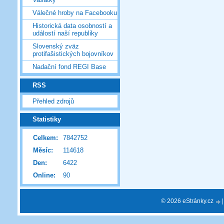
Válečné hroby na Facebooku
Historická data osobností a
událostí naší republiky
Slovenský zväz
protifašistických bojovníkov
Nadační fond REGI Base
RSS
Přehled zdrojů
Statistiky
Celkem:
7842752
Měsíc:
114618
Den:
6422
Online:
90
© 2026 eStránky.cz