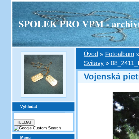
SPOLEK PRO VPM - archivní v
Úvod
»
Fotoalbum
Svitavy
»
08_2411_
Vojenská piet
Vyhledat
Menu