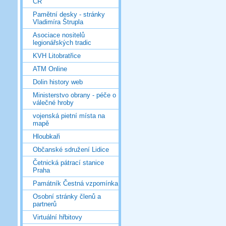
ČR
Pamětní desky - stránky
Vladimíra Štrupla
Asociace nositelů
legionářských tradic
KVH Litobratřice
ATM Online
Dolin history web
Ministerstvo obrany - péče o
válečné hroby
vojenská pietní místa na
mapě
Hloubkaři
Občanské sdružení Lidice
Četnická pátrací stanice
Praha
Památník Čestná vzpomínka
Osobní stránky členů a
partnerů
Virtuální hřbitovy