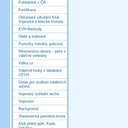
Pohřebiště v ČR
Fortifikace
Občanské sdružení Klub
Vojenské a letecké historie
KVH Beskydy
Oběti a hrdinové
Pomníky četníků, policistů
Ministerstvo obrany - péče o
válečné veterány
Válka.cz
Válečné hroby z databáze
CEVH
Ústav pro studium totalitních
režimů
Vojenský ústřední archiv
Vojenství
Background
Vlastenecká památná místa
Klub přátel pplk. Karla
Vašátky