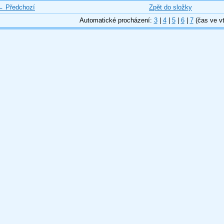
← Předchozí
Zpět do složky
Automatické procházení:
3
|
4
|
5
|
6
|
7
(čas ve vt