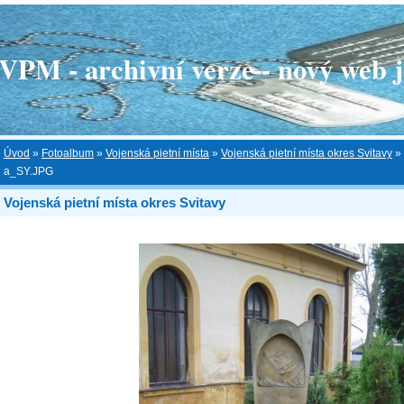
 - archivní verze - nový web je
Úvod
»
Fotoalbum
»
Vojenská pietní místa
»
Vojenská pietní místa okres Svitavy
»
a_SY.JPG
Vojenská pietní místa okres Svitavy