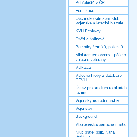
Pohřebiště v ČR
Fortifikace
Občanské sdružení Klub
Vojenské a letecké historie
KVH Beskydy
Oběti a hrdinové
Pomníky četníků, policistů
Ministerstvo obrany - péče o
válečné veterány
Válka.cz
Válečné hroby z databáze
CEVH
Ústav pro studium totalitních
režimů
Vojenský ústřední archiv
Vojenství
Background
Vlastenecká památná místa
Klub přátel pplk. Karla
Vašátky