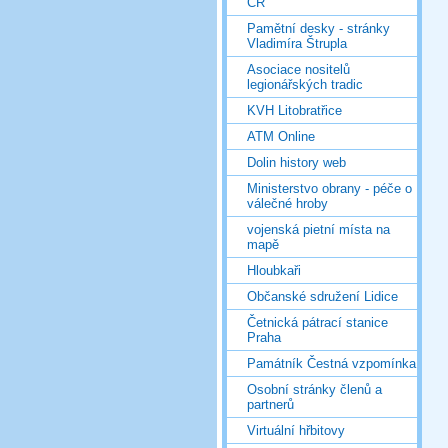
ČR
Pamětní desky - stránky
Vladimíra Štrupla
Asociace nositelů
legionářských tradic
KVH Litobratřice
ATM Online
Dolin history web
Ministerstvo obrany - péče o
válečné hroby
vojenská pietní místa na
mapě
Hloubkaři
Občanské sdružení Lidice
Četnická pátrací stanice
Praha
Památník Čestná vzpomínka
Osobní stránky členů a
partnerů
Virtuální hřbitovy