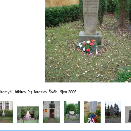
itomyšl, hřbitov (c) Jaroslav Šváb, říjen 2006