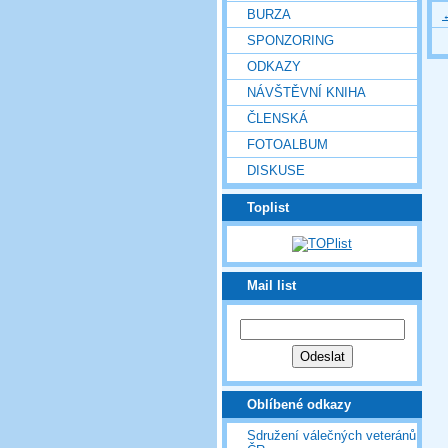
BURZA
SPONZORING
ODKAZY
NÁVŠTĚVNÍ KNIHA
ČLENSKÁ
FOTOALBUM
DISKUSE
Toplist
Mail list
Oblíbené odkazy
Sdružení válečných veteránů