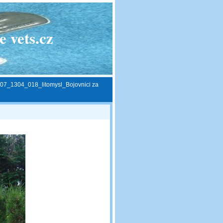
 vets.cz
07_1304_018_litomysl_Bojovnici za