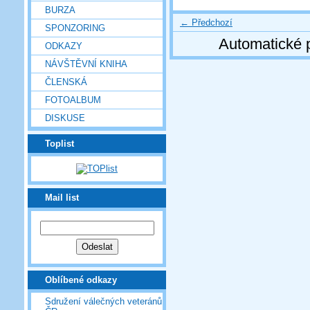
BURZA
← Předchozí
SPONZORING
Automatické 
ODKAZY
NÁVŠTĚVNÍ KNIHA
ČLENSKÁ
FOTOALBUM
DISKUSE
Toplist
Mail list
Oblíbené odkazy
Sdružení válečných veteránů