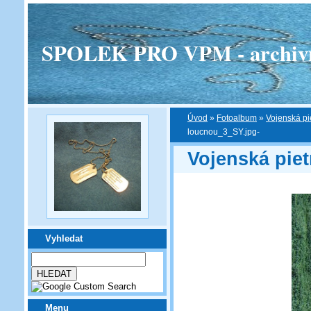
SPOLEK PRO VPM - archivní v
Úvod
»
Fotoalbum
»
Vojenská pi
loucnou_3_SY.jpg-
Vojenská piet
Vyhledat
Menu