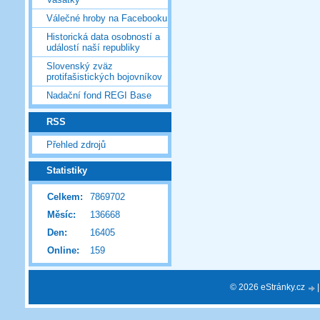
Válečné hroby na Facebooku
Historická data osobností a
událostí naší republiky
Slovenský zväz
protifašistických bojovníkov
Nadační fond REGI Base
RSS
Přehled zdrojů
Statistiky
Celkem:
7869702
Měsíc:
136668
Den:
16405
Online:
159
© 2026 eStránky.cz