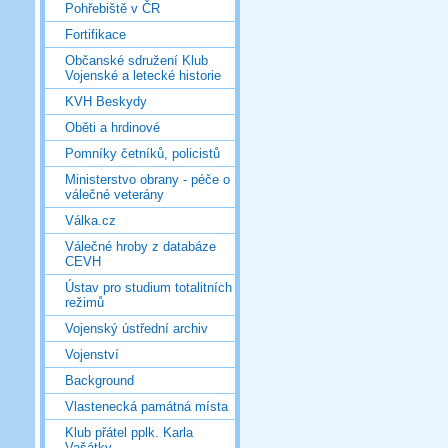
Pohřebiště v ČR
Fortifikace
Občanské sdružení Klub
Vojenské a letecké historie
KVH Beskydy
Oběti a hrdinové
Pomníky četníků, policistů
Ministerstvo obrany - péče o
válečné veterány
Válka.cz
Válečné hroby z databáze
CEVH
Ústav pro studium totalitních
režimů
Vojenský ústřední archiv
Vojenství
Background
Vlastenecká památná místa
Klub přátel pplk. Karla
Vašátky