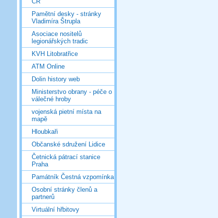
ČR
Pamětní desky - stránky
Vladimíra Štrupla
Asociace nositelů
legionářských tradic
KVH Litobratřice
ATM Online
Dolin history web
Ministerstvo obrany - péče o
válečné hroby
vojenská pietní místa na
mapě
Hloubkaři
Občanské sdružení Lidice
Četnická pátrací stanice
Praha
Památník Čestná vzpomínka
Osobní stránky členů a
partnerů
Virtuální hřbitovy