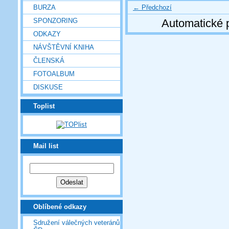
← Předchozí
BURZA
SPONZORING
Automatické 
ODKAZY
NÁVŠTĚVNÍ KNIHA
ČLENSKÁ
FOTOALBUM
DISKUSE
Toplist
Mail list
Oblíbené odkazy
Sdružení válečných veteránů