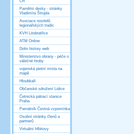
ČR
Pamětní desky - stránky
Vladimíra Štrupla
Asociace nositelů
legionářských tradic
KVH Litobratřice
ATM Online
Dolin history web
Ministerstvo obrany - péče o
válečné hroby
vojenská pietní místa na
mapě
Hloubkaři
Občanské sdružení Lidice
Četnická pátrací stanice
Praha
Památník Čestná vzpomínka
Osobní stránky členů a
partnerů
Virtuální hřbitovy