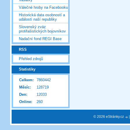
Válečné hroby na Facebooku
Historická data osobností a
událostí naší republiky
Slovenský zväz
protifašistických bojovníkov
Nadační fond REGI Base
RSS
Přehled zdrojů
Statistiky
Celkem:
7860442
Měsíc:
128719
Den:
12033
Online:
260
© 2026 eStránky.cz