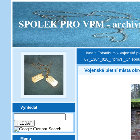
SPOLEK PRO VPM - archivní v
Úvod
»
Fotoalbum
»
Vojenská pi
07_1304_020_litomysl_Chlebo
Vojenská pietní místa okr
Vyhledat
Menu