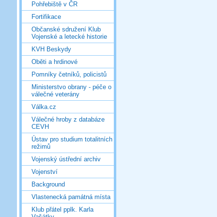
Pohřebiště v ČR
Fortifikace
Občanské sdružení Klub
Vojenské a letecké historie
KVH Beskydy
Oběti a hrdinové
Pomníky četníků, policistů
Ministerstvo obrany - péče o
válečné veterány
Válka.cz
Válečné hroby z databáze
CEVH
Ústav pro studium totalitních
režimů
Vojenský ústřední archiv
Vojenství
Background
Vlastenecká památná místa
Klub přátel pplk. Karla
Vašátky