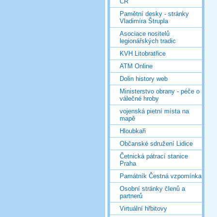
ČR
Pamětní desky - stránky
Vladimíra Štrupla
Asociace nositelů
legionářských tradic
KVH Litobratřice
ATM Online
Dolin history web
Ministerstvo obrany - péče o
válečné hroby
vojenská pietní místa na
mapě
Hloubkaři
Občanské sdružení Lidice
Četnická pátrací stanice
Praha
Památník Čestná vzpomínka
Osobní stránky členů a
partnerů
Virtuální hřbitovy