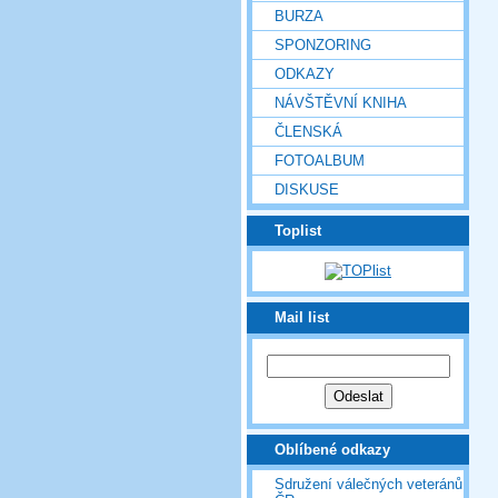
BURZA
SPONZORING
ODKAZY
NÁVŠTĚVNÍ KNIHA
ČLENSKÁ
FOTOALBUM
DISKUSE
Toplist
Mail list
Oblíbené odkazy
Sdružení válečných veteránů