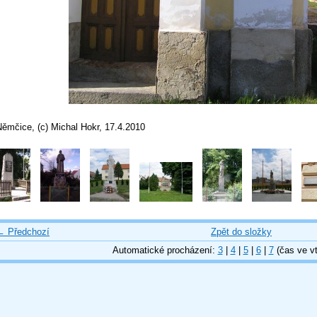
Němčice, (c) Michal Hokr, 17.4.2010
← Předchozí
Zpět do složky
Automatické procházení:
3
|
4
|
5
|
6
|
7
(čas ve vt