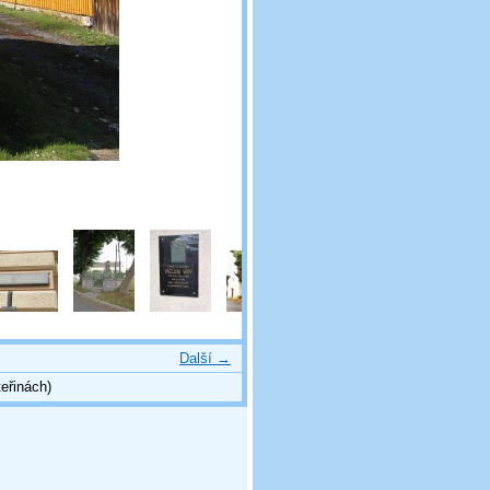
Další →
eřinách)