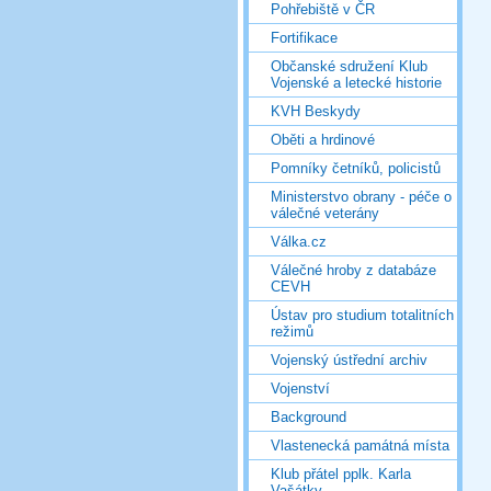
Pohřebiště v ČR
Fortifikace
Občanské sdružení Klub
Vojenské a letecké historie
KVH Beskydy
Oběti a hrdinové
Pomníky četníků, policistů
Ministerstvo obrany - péče o
válečné veterány
Válka.cz
Válečné hroby z databáze
CEVH
Ústav pro studium totalitních
režimů
Vojenský ústřední archiv
Vojenství
Background
Vlastenecká památná místa
Klub přátel pplk. Karla
Vašátky