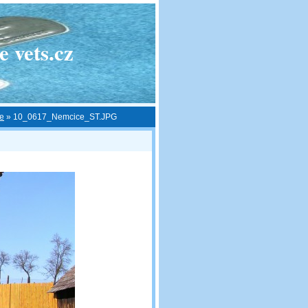
 vets.cz
ce
»
10_0617_Nemcice_ST.JPG