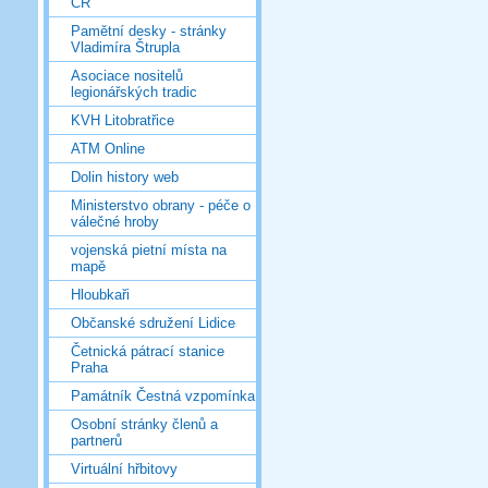
ČR
Pamětní desky - stránky
Vladimíra Štrupla
Asociace nositelů
legionářských tradic
KVH Litobratřice
ATM Online
Dolin history web
Ministerstvo obrany - péče o
válečné hroby
vojenská pietní místa na
mapě
Hloubkaři
Občanské sdružení Lidice
Četnická pátrací stanice
Praha
Památník Čestná vzpomínka
Osobní stránky členů a
partnerů
Virtuální hřbitovy