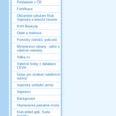
Pohřebiště v ČR
Fortifikace
Občanské sdružení Klub
Vojenské a letecké historie
KVH Beskydy
Oběti a hrdinové
Pomníky četníků, policistů
Ministerstvo obrany - péče o
válečné veterány
Válka.cz
Válečné hroby z databáze
CEVH
Ústav pro studium totalitních
režimů
Vojenský ústřední archiv
Vojenství
Background
Vlastenecká památná místa
Klub přátel pplk. Karla
Vašátky