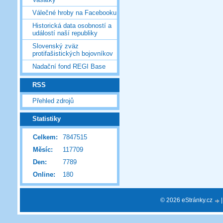
Válečné hroby na Facebooku
Historická data osobností a
událostí naší republiky
Slovenský zväz
protifašistických bojovníkov
Nadační fond REGI Base
RSS
Přehled zdrojů
Statistiky
Celkem:
7847515
Měsíc:
117709
Den:
7789
Online:
180
© 2026 eStránky.cz