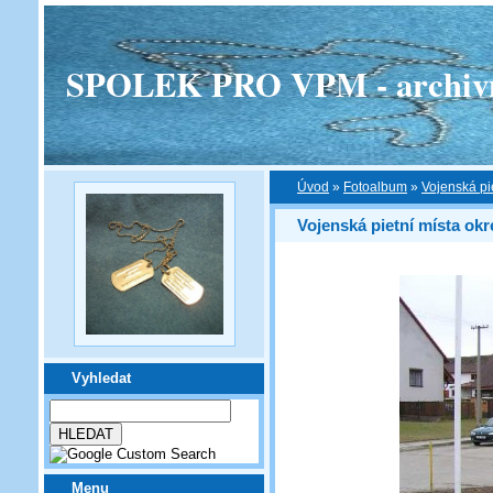
SPOLEK PRO VPM - archivní v
Úvod
»
Fotoalbum
»
Vojenská pi
Vojenská pietní místa okr
Vyhledat
Menu