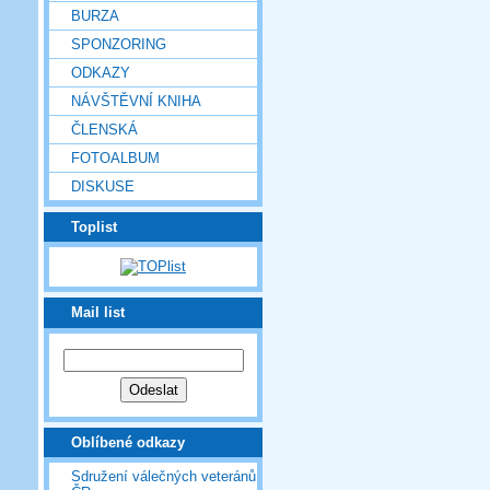
BURZA
SPONZORING
ODKAZY
NÁVŠTĚVNÍ KNIHA
ČLENSKÁ
FOTOALBUM
DISKUSE
Toplist
Mail list
Oblíbené odkazy
Sdružení válečných veteránů