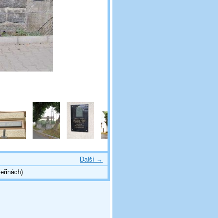
Další →
eřinách)