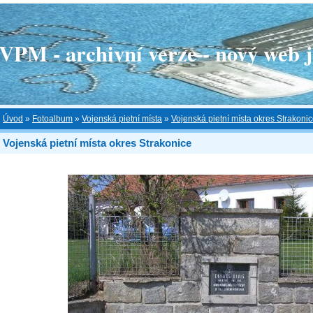
 - archivní verze - nový web je
Úvod
»
Fotoalbum
»
Vojenská pietní místa
»
Vojenská pietní místa okres Strakoni
Vojenská pietní místa okres Strakonice