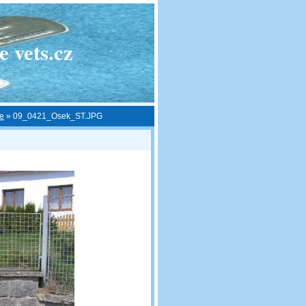
 vets.cz
ce
»
09_0421_Osek_ST.JPG