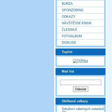
BURZA
SPONZORING
ODKAZY
NÁVŠTĚVNÍ KNIHA
ČLENSKÁ
FOTOALBUM
DISKUSE
Toplist
Mail list
Oblíbené odkazy
Sdružení válečných veteránů