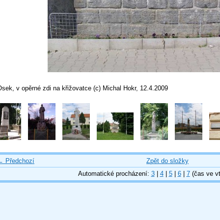
sek, v opěrné zdi na křižovatce (c) Michal Hokr, 12.4.2009
← Předchozí
Zpět do složky
Automatické procházení:
3
|
4
|
5
|
6
|
7
(čas ve vt