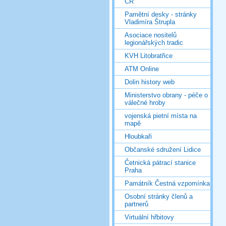
ČR
Pamětní desky - stránky
Vladimíra Štrupla
Asociace nositelů
legionářských tradic
KVH Litobratřice
ATM Online
Dolin history web
Ministerstvo obrany - péče o
válečné hroby
vojenská pietní místa na
mapě
Hloubkaři
Občanské sdružení Lidice
Četnická pátrací stanice
Praha
Památník Čestná vzpomínka
Osobní stránky členů a
partnerů
Virtuální hřbitovy