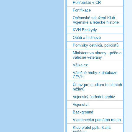
Pohřebiště v ČR
Fortifikace
Občanské sdružení Klub
Vojenské a letecké historie
KVH Beskydy
Oběti a hrdinové
Pomníky četníků, policistů
Ministerstvo obrany - péče o
válečné veterány
Válka.cz
Válečné hroby z databáze
CEVH
Ústav pro studium totalitních
režimů
Vojenský ústřední archiv
Vojenství
Background
Vlastenecká památná místa
Klub přátel pplk. Karla
Vašátky