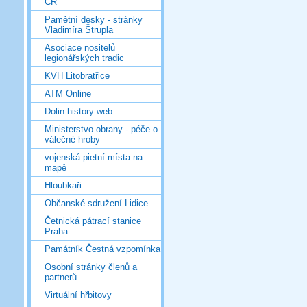
ČR
Pamětní desky - stránky
Vladimíra Štrupla
Asociace nositelů
legionářských tradic
KVH Litobratřice
ATM Online
Dolin history web
Ministerstvo obrany - péče o
válečné hroby
vojenská pietní místa na
mapě
Hloubkaři
Občanské sdružení Lidice
Četnická pátrací stanice
Praha
Památník Čestná vzpomínka
Osobní stránky členů a
partnerů
Virtuální hřbitovy