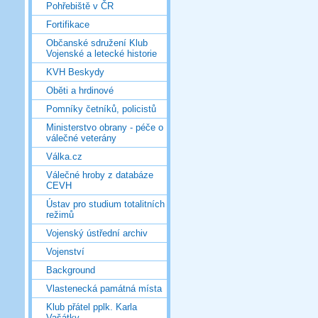
Pohřebiště v ČR
Fortifikace
Občanské sdružení Klub
Vojenské a letecké historie
KVH Beskydy
Oběti a hrdinové
Pomníky četníků, policistů
Ministerstvo obrany - péče o
válečné veterány
Válka.cz
Válečné hroby z databáze
CEVH
Ústav pro studium totalitních
režimů
Vojenský ústřední archiv
Vojenství
Background
Vlastenecká památná místa
Klub přátel pplk. Karla
Vašátky