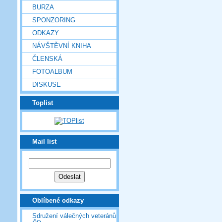
BURZA
SPONZORING
ODKAZY
NÁVŠTĚVNÍ KNIHA
ČLENSKÁ
FOTOALBUM
DISKUSE
Toplist
Mail list
Oblíbené odkazy
Sdružení válečných veteránů