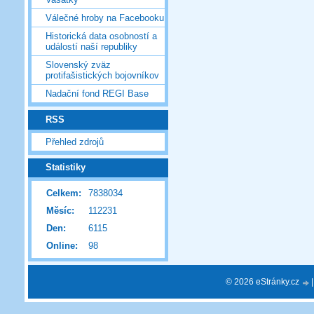
Válečné hroby na Facebooku
Historická data osobností a
událostí naší republiky
Slovenský zväz
protifašistických bojovníkov
Nadační fond REGI Base
RSS
Přehled zdrojů
Statistiky
Celkem:
7838034
Měsíc:
112231
Den:
6115
Online:
98
© 2026 eStránky.cz