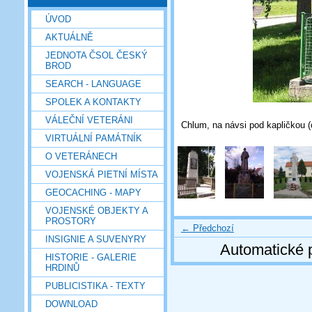
ÚVOD
AKTUÁLNĚ
JEDNOTA ČSOL ČESKÝ
BROD
SEARCH - LANGUAGE
SPOLEK A KONTAKTY
VÁLEČNÍ VETERÁNI
Chlum, na návsi pod kapličkou (
VIRTUÁLNÍ PAMÁTNÍK
O VETERÁNECH
VOJENSKÁ PIETNÍ MÍSTA
GEOCACHING - MAPY
VOJENSKÉ OBJEKTY A
PROSTORY
← Předchozí
INSIGNIE A SUVENYRY
Automatické 
HISTORIE - GALERIE
HRDINŮ
PUBLICISTIKA - TEXTY
DOWNLOAD