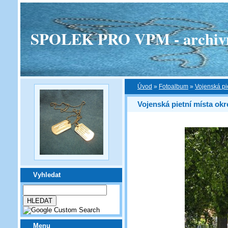
SPOLEK PRO VPM - archivní v
Úvod
»
Fotoalbum
»
Vojenská pi
Vojenská pietní místa okr
Vyhledat
Menu