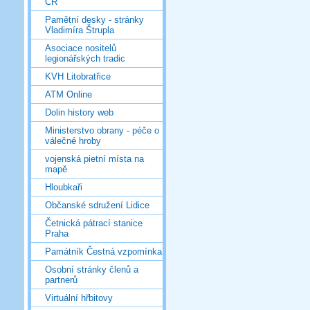
ČR
Pamětní desky - stránky
Vladimíra Štrupla
Asociace nositelů
legionářských tradic
KVH Litobratřice
ATM Online
Dolin history web
Ministerstvo obrany - péče o
válečné hroby
vojenská pietní místa na
mapě
Hloubkaři
Občanské sdružení Lidice
Četnická pátrací stanice
Praha
Památník Čestná vzpomínka
Osobní stránky členů a
partnerů
Virtuální hřbitovy