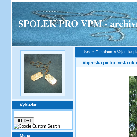
SPOLEK PRO VPM - archivní v
Úvod
»
Fotoalbum
»
Vojenská pi
Vojenská pietní místa okr
Vyhledat
Menu