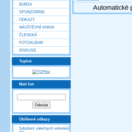
BURZA
Automatické 
SPONZORING
ODKAZY
NÁVŠTĚVNÍ KNIHA
ČLENSKÁ
FOTOALBUM
DISKUSE
Toplist
Mail list
Oblíbené odkazy
Sdružení válečných veteránů