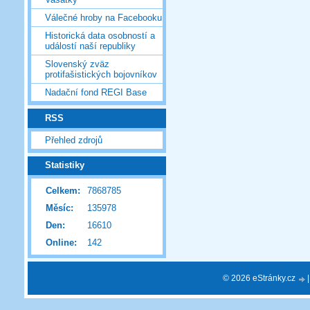
Válečné hroby na Facebooku
Historická data osobností a
událostí naší republiky
Slovenský zväz
protifašistických bojovníkov
Nadační fond REGI Base
RSS
Přehled zdrojů
Statistiky
Celkem:
7868785
Měsíc:
135978
Den:
16610
Online:
142
© 2026 eStránky.cz