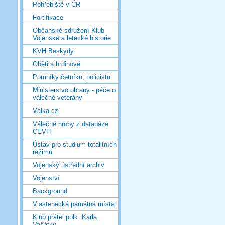
Pohřebiště v ČR
Fortifikace
Občanské sdružení Klub
Vojenské a letecké historie
KVH Beskydy
Oběti a hrdinové
Pomníky četníků, policistů
Ministerstvo obrany - péče o
válečné veterány
Válka.cz
Válečné hroby z databáze
CEVH
Ústav pro studium totalitních
režimů
Vojenský ústřední archiv
Vojenství
Background
Vlastenecká památná místa
Klub přátel pplk. Karla
Vašátky