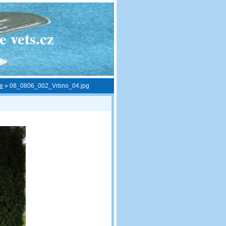
 vets.cz
ce
»
08_0806_002_Vrbno_04.jpg