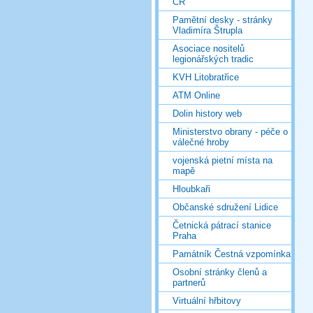
ČR
Pamětní desky - stránky
Vladimíra Štrupla
Asociace nositelů
legionářských tradic
KVH Litobratřice
ATM Online
Dolin history web
Ministerstvo obrany - péče o
válečné hroby
vojenská pietní místa na
mapě
Hloubkaři
Občanské sdružení Lidice
Četnická pátrací stanice
Praha
Památník Čestná vzpomínka
Osobní stránky členů a
partnerů
Virtuální hřbitovy