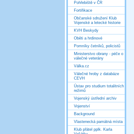
Pohřebiště v ČR
Fortifikace
Občanské sdružení Klub
Vojenské a letecké historie
KVH Beskydy
Oběti a hrdinové
Pomníky četníků, policistů
Ministerstvo obrany - péče o
válečné veterány
Válka.cz
Válečné hroby z databáze
CEVH
Ústav pro studium totalitních
režimů
Vojenský ústřední archiv
Vojenství
Background
Vlastenecká památná místa
Klub přátel pplk. Karla
Vašátky