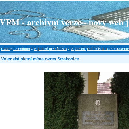
 - archivní verze - nový web je
Úvod
»
Fotoalbum
»
Vojenská pietní místa
»
Vojenská pietní místa okres Strakoni
Vojenská pietní místa okres Strakonice