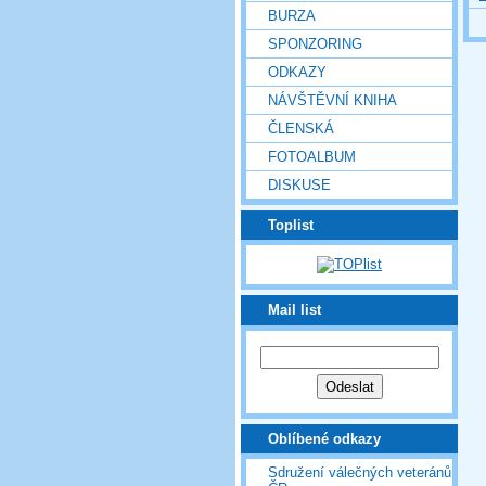
BURZA
SPONZORING
ODKAZY
NÁVŠTĚVNÍ KNIHA
ČLENSKÁ
FOTOALBUM
DISKUSE
Toplist
Mail list
Oblíbené odkazy
Sdružení válečných veteránů