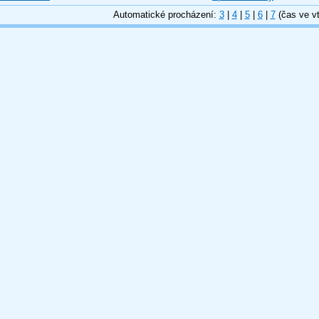
Automatické procházení:
3
|
4
|
5
|
6
|
7
(čas ve vt