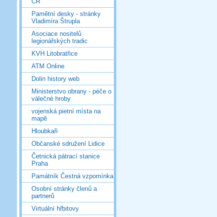
ČR
Pamětní desky - stránky
Vladimíra Štrupla
Asociace nositelů
legionářských tradic
KVH Litobratřice
ATM Online
Dolin history web
Ministerstvo obrany - péče o
válečné hroby
vojenská pietní místa na
mapě
Hloubkaři
Občanské sdružení Lidice
Četnická pátrací stanice
Praha
Památník Čestná vzpomínka
Osobní stránky členů a
partnerů
Virtuální hřbitovy