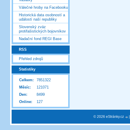
Válečné hroby na Facebooku
Historická data osobností a
událostí naší republiky
Slovenský zväz
protifašistických bojovníkov
Nadační fond REGI Base
RSS
Přehled zdrojů
Statistiky
Celkem:
7851322
Měsíc:
121071
Den:
8499
Online:
127
© 2026 eStránky.cz