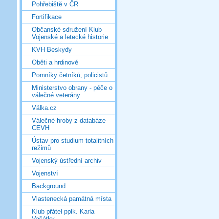
Pohřebiště v ČR
Fortifikace
Občanské sdružení Klub
Vojenské a letecké historie
KVH Beskydy
Oběti a hrdinové
Pomníky četníků, policistů
Ministerstvo obrany - péče o
válečné veterány
Válka.cz
Válečné hroby z databáze
CEVH
Ústav pro studium totalitních
režimů
Vojenský ústřední archiv
Vojenství
Background
Vlastenecká památná místa
Klub přátel pplk. Karla
Vašátky