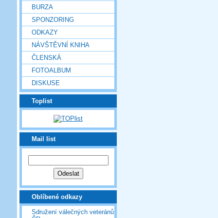
BURZA
SPONZORING
ODKAZY
NÁVŠTĚVNÍ KNIHA
ČLENSKÁ
FOTOALBUM
DISKUSE
Toplist
Mail list
Oblíbené odkazy
Sdružení válečných veteránů