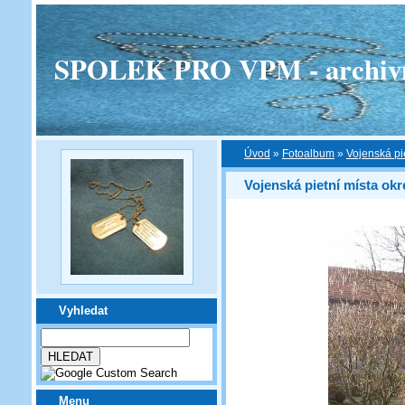
SPOLEK PRO VPM - archivní v
Úvod
»
Fotoalbum
»
Vojenská pi
Vojenská pietní místa okr
Vyhledat
Menu