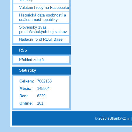
Válečné hroby na Facebooku
Historická data osobností a
událostí naší republiky
Slovenský zväz
protifašistických bojovníkov
Nadační fond REGI Base
RSS
Přehled zdrojů
Statistiky
Celkem:
7882158
Měsíc:
145804
Den:
6229
Online:
101
© 2026 eStránky.cz