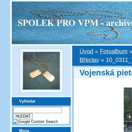
SPOLEK PRO VPM - archivní v
Úvod
»
Fotoalbum
Břeclav
»
10_0311_
Vojenská piet
Vyhledat
Menu