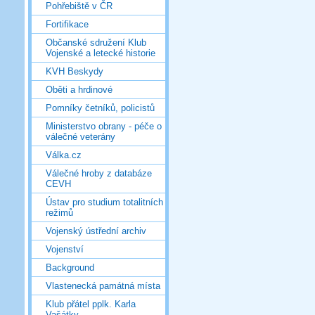
Pohřebiště v ČR
Fortifikace
Občanské sdružení Klub
Vojenské a letecké historie
KVH Beskydy
Oběti a hrdinové
Pomníky četníků, policistů
Ministerstvo obrany - péče o
válečné veterány
Válka.cz
Válečné hroby z databáze
CEVH
Ústav pro studium totalitních
režimů
Vojenský ústřední archiv
Vojenství
Background
Vlastenecká památná místa
Klub přátel pplk. Karla
Vašátky