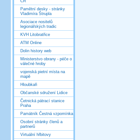
ČR
Pamětní desky - stránky
Vladimíra Štrupla
Asociace nositelů
legionářských tradic
KVH Litobratřice
ATM Online
Dolin history web
Ministerstvo obrany - péče o
válečné hroby
vojenská pietní místa na
mapě
Hloubkaři
Občanské sdružení Lidice
Četnická pátrací stanice
Praha
Památník Čestná vzpomínka
Osobní stránky členů a
partnerů
Virtuální hřbitovy