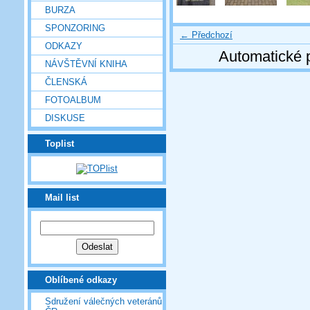
BURZA
SPONZORING
← Předchozí
ODKAZY
Automatické 
NÁVŠTĚVNÍ KNIHA
ČLENSKÁ
FOTOALBUM
DISKUSE
Toplist
Mail list
Oblíbené odkazy
Sdružení válečných veteránů