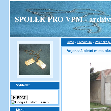
SPOLEK PRO VPM - archivní v
Úvod
»
Fotoalbum
»
Vojenská pi
Vojenská pietní místa okr
Vyhledat
Menu