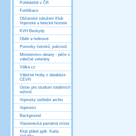
Pohřebiště v ČR
Fortifikace
Občanské sdružení Klub
Vojenské a letecké historie
KVH Beskydy
Oběti a hrdinové
Pomníky četníků, policistů
Ministerstvo obrany - péče o
válečné veterány
Válka.cz
Válečné hroby z databáze
CEVH
Ústav pro studium totalitních
režimů
Vojenský ústřední archiv
Vojenství
Background
Vlastenecká památná místa
Klub přátel pplk. Karla
Vašátky