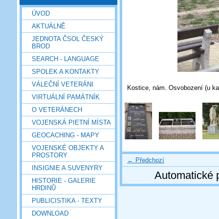
ÚVOD
AKTUÁLNĚ
JEDNOTA ČSOL ČESKÝ
BROD
SEARCH - LANGUAGE
SPOLEK A KONTAKTY
VÁLEČNÍ VETERÁNI
Kostice, nám. Osvobození (u kap
VIRTUÁLNÍ PAMÁTNÍK
O VETERÁNECH
VOJENSKÁ PIETNÍ MÍSTA
GEOCACHING - MAPY
VOJENSKÉ OBJEKTY A
PROSTORY
← Předchozí
INSIGNIE A SUVENYRY
Automatické 
HISTORIE - GALERIE
HRDINŮ
PUBLICISTIKA - TEXTY
DOWNLOAD