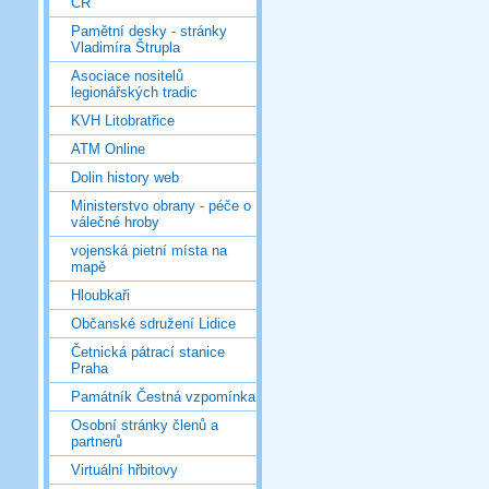
ČR
Pamětní desky - stránky
Vladimíra Štrupla
Asociace nositelů
legionářských tradic
KVH Litobratřice
ATM Online
Dolin history web
Ministerstvo obrany - péče o
válečné hroby
vojenská pietní místa na
mapě
Hloubkaři
Občanské sdružení Lidice
Četnická pátrací stanice
Praha
Památník Čestná vzpomínka
Osobní stránky členů a
partnerů
Virtuální hřbitovy