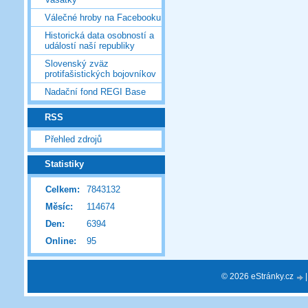
Válečné hroby na Facebooku
Historická data osobností a
událostí naší republiky
Slovenský zväz
protifašistických bojovníkov
Nadační fond REGI Base
RSS
Přehled zdrojů
Statistiky
Celkem:
7843132
Měsíc:
114674
Den:
6394
Online:
95
© 2026 eStránky.cz