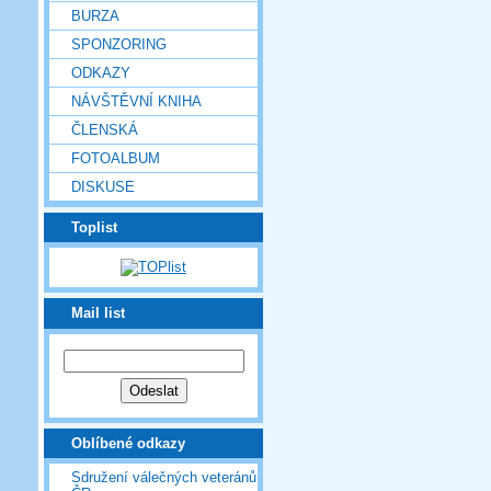
BURZA
SPONZORING
ODKAZY
NÁVŠTĚVNÍ KNIHA
ČLENSKÁ
FOTOALBUM
DISKUSE
Toplist
Mail list
Oblíbené odkazy
Sdružení válečných veteránů