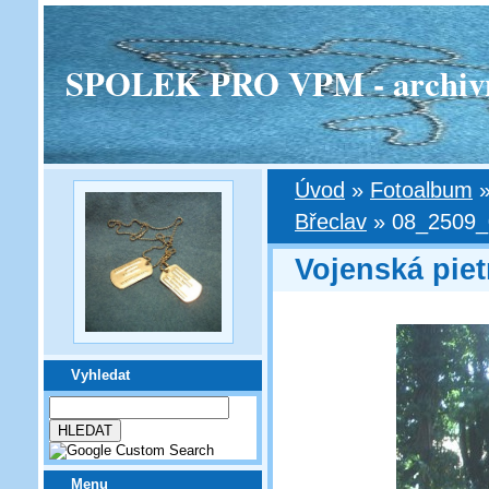
SPOLEK PRO VPM - archivní v
Úvod
»
Fotoalbum
Břeclav
»
08_2509_0
Vojenská piet
Vyhledat
Menu