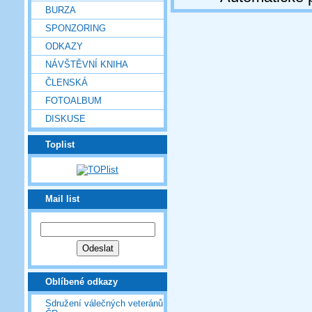
BURZA
SPONZORING
ODKAZY
NÁVŠTĚVNÍ KNIHA
ČLENSKÁ
FOTOALBUM
DISKUSE
Toplist
Mail list
Oblíbené odkazy
Sdružení válečných veteránů