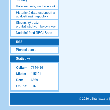
Válečné hroby na Facebooku
Historická data osobností a
událostí naší republiky
Slovenský zväz
protifašistických bojovníkov
Nadační fond REGI Base
RSS
Přehled zdrojů
Statistiky
Celkem:
7844416
Měsíc:
115191
Den:
6669
Online:
116
© 2026 eStránky.cz