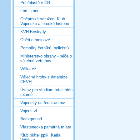
Pohřebiště v ČR
Fortifikace
Občanské sdružení Klub
Vojenské a letecké historie
KVH Beskydy
Oběti a hrdinové
Pomníky četníků, policistů
Ministerstvo obrany - péče o
válečné veterány
Válka.cz
Válečné hroby z databáze
CEVH
Ústav pro studium totalitních
režimů
Vojenský ústřední archiv
Vojenství
Background
Vlastenecká památná místa
Klub přátel pplk. Karla
Vašátky