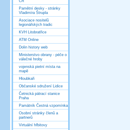
ČR
Pamětní desky - stránky
Vladimíra Štrupla
Asociace nositelů
legionářských tradic
KVH Litobratřice
ATM Online
Dolin history web
Ministerstvo obrany - péče o
válečné hroby
vojenská pietní místa na
mapě
Hloubkaři
Občanské sdružení Lidice
Četnická pátrací stanice
Praha
Památník Čestná vzpomínka
Osobní stránky členů a
partnerů
Virtuální hřbitovy