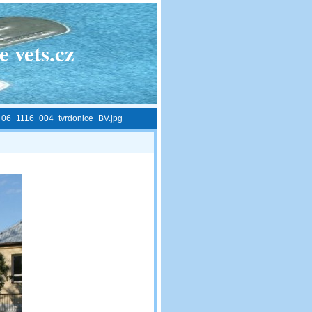
 vets.cz
»
06_1116_004_tvrdonice_BV.jpg