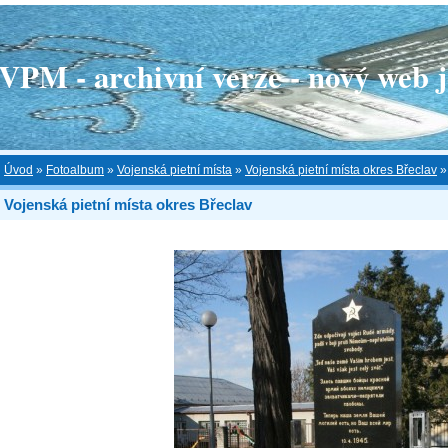
 - archivní verze - nový web je
Úvod
»
Fotoalbum
»
Vojenská pietní místa
»
Vojenská pietní místa okres Břeclav
Vojenská pietní místa okres Břeclav