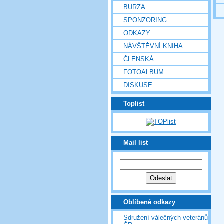
BURZA
SPONZORING
ODKAZY
NÁVŠTĚVNÍ KNIHA
ČLENSKÁ
FOTOALBUM
DISKUSE
Toplist
Mail list
Oblíbené odkazy
Sdružení válečných veteránů