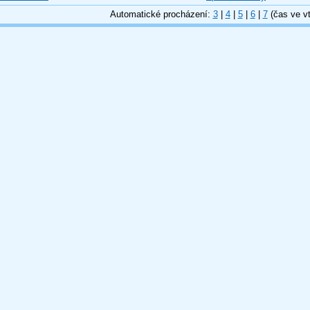
Automatické procházení:
3
|
4
|
5
|
6
|
7
(čas ve vt