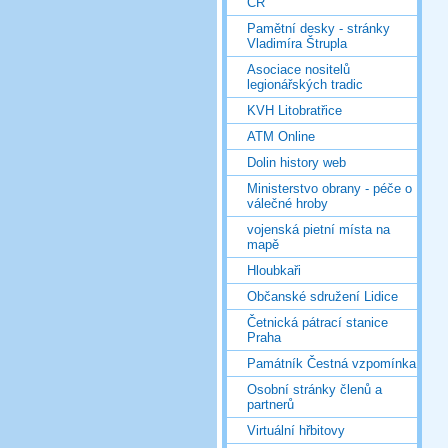
ČR
Pamětní desky - stránky
Vladimíra Štrupla
Asociace nositelů
legionářských tradic
KVH Litobratřice
ATM Online
Dolin history web
Ministerstvo obrany - péče o
válečné hroby
vojenská pietní místa na
mapě
Hloubkaři
Občanské sdružení Lidice
Četnická pátrací stanice
Praha
Památník Čestná vzpomínka
Osobní stránky členů a
partnerů
Virtuální hřbitovy