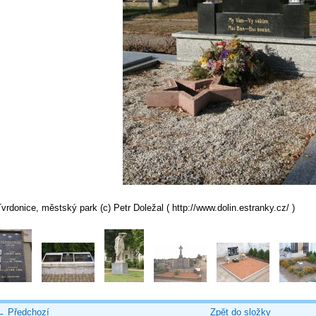
vrdonice, městský park (c) Petr Doležal ( http://www.dolin.estranky.cz/ )
← Předchozí
Zpět do složky