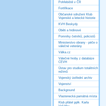
Pohřebiště v ČR
Fortifikace
Občanské sdružení Klub
Vojenské a letecké historie
KVH Beskydy
Oběti a hrdinové
Pomníky četníků, policistů
Ministerstvo obrany - péče o
válečné veterány
Válka.cz
Válečné hroby z databáze
CEVH
Ústav pro studium totalitních
režimů
Vojenský ústřední archiv
Vojenství
Background
Vlastenecká památná místa
Klub přátel pplk. Karla
Vašátky