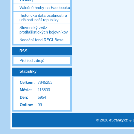
Válečné hroby na Facebooku
Historická data osobností a
událostí naší republiky
Slovenský zväz
protifašistických bojovníkov
Nadační fond REGI Base
RSS
Přehled zdrojů
Statistiky
Celkem:
7845253
Měsíc:
115803
Den:
6954
Online:
99
© 2026 eStránky.cz