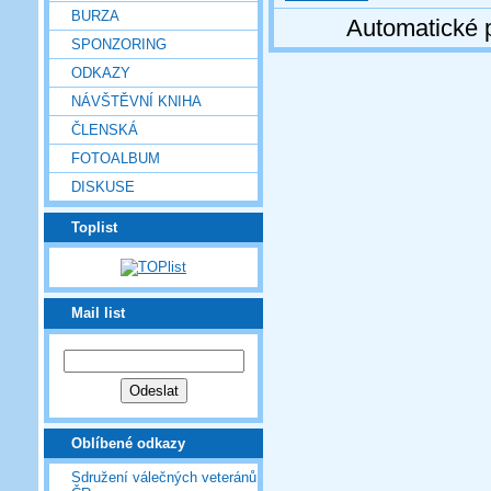
BURZA
Automatické 
SPONZORING
ODKAZY
NÁVŠTĚVNÍ KNIHA
ČLENSKÁ
FOTOALBUM
DISKUSE
Toplist
Mail list
Oblíbené odkazy
Sdružení válečných veteránů