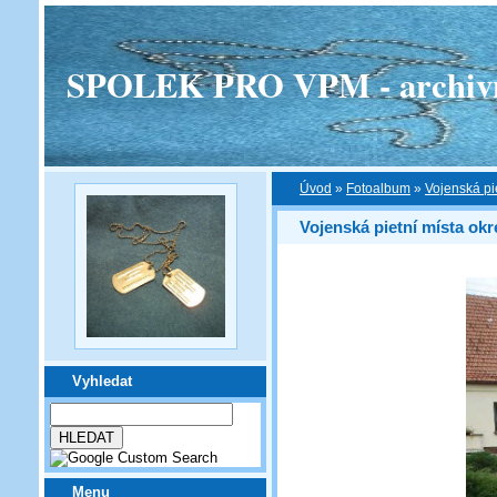
SPOLEK PRO VPM - archivní v
Úvod
»
Fotoalbum
»
Vojenská pi
Vojenská pietní místa okr
Vyhledat
Menu