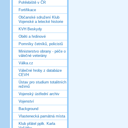
Pohřebiště v ČR
Fortifikace
Občanské sdružení Klub
Vojenské a letecké historie
KVH Beskydy
Oběti a hrdinové
Pomníky četníků, policistů
Ministerstvo obrany - péče o
válečné veterány
Válka.cz
Válečné hroby z databáze
CEVH
Ústav pro studium totalitních
režimů
Vojenský ústřední archiv
Vojenství
Background
Vlastenecká památná místa
Klub přátel pplk. Karla
Vašátky