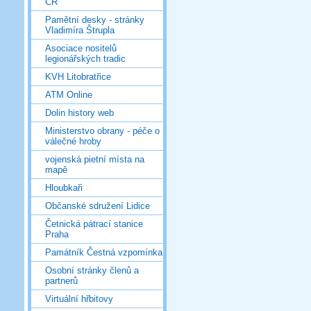
ČR
Pamětní desky - stránky
Vladimíra Štrupla
Asociace nositelů
legionářských tradic
KVH Litobratřice
ATM Online
Dolin history web
Ministerstvo obrany - péče o
válečné hroby
vojenská pietní místa na
mapě
Hloubkaři
Občanské sdružení Lidice
Četnická pátrací stanice
Praha
Památník Čestná vzpomínka
Osobní stránky členů a
partnerů
Virtuální hřbitovy