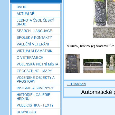
ÚVOD
AKTUÁLNĚ
JEDNOTA ČSOL ČESKÝ
BROD
SEARCH - LANGUAGE
SPOLEK A KONTAKTY
VÁLEČNÍ VETERÁNI
Mikulov, hřbitov (c) Vladimír Štr
VIRTUÁLNÍ PAMÁTNÍK
O VETERÁNECH
VOJENSKÁ PIETNÍ MÍSTA
GEOCACHING - MAPY
VOJENSKÉ OBJEKTY A
PROSTORY
← Předchozí
INSIGNIE A SUVENYRY
Automatické 
HISTORIE - GALERIE
HRDINŮ
PUBLICISTIKA - TEXTY
DOWNLOAD