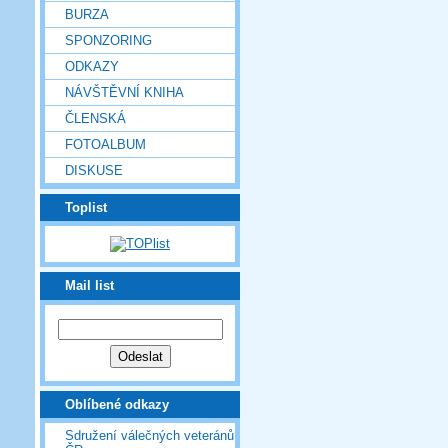
BURZA
SPONZORING
ODKAZY
NÁVŠTĚVNÍ KNIHA
ČLENSKÁ
FOTOALBUM
DISKUSE
Toplist
Mail list
Oblíbené odkazy
Sdružení válečných veteránů