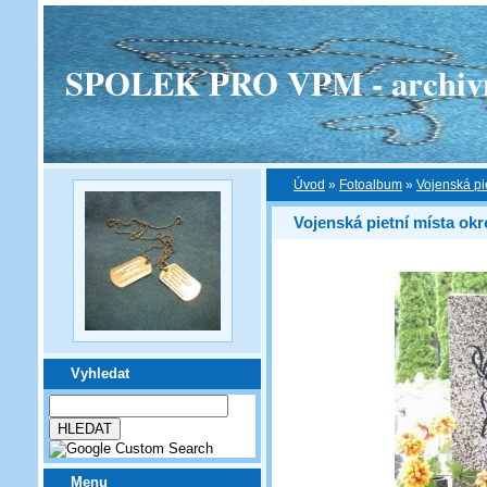
SPOLEK PRO VPM - archivní v
Úvod
»
Fotoalbum
»
Vojenská pi
Vojenská pietní místa okr
Vyhledat
Menu