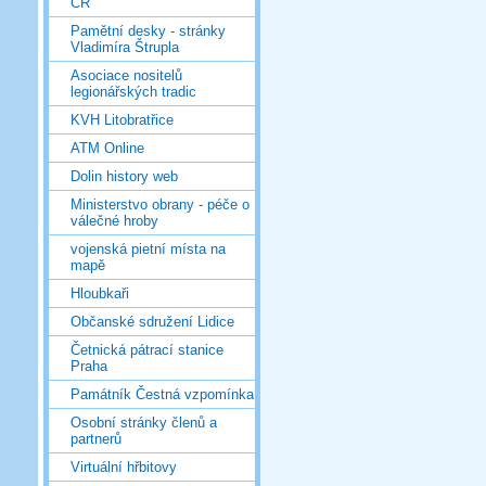
ČR
Pamětní desky - stránky
Vladimíra Štrupla
Asociace nositelů
legionářských tradic
KVH Litobratřice
ATM Online
Dolin history web
Ministerstvo obrany - péče o
válečné hroby
vojenská pietní místa na
mapě
Hloubkaři
Občanské sdružení Lidice
Četnická pátrací stanice
Praha
Památník Čestná vzpomínka
Osobní stránky členů a
partnerů
Virtuální hřbitovy