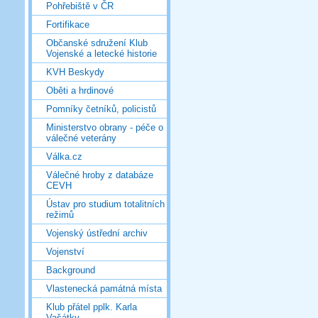
Pohřebiště v ČR
Fortifikace
Občanské sdružení Klub
Vojenské a letecké historie
KVH Beskydy
Oběti a hrdinové
Pomníky četníků, policistů
Ministerstvo obrany - péče o
válečné veterány
Válka.cz
Válečné hroby z databáze
CEVH
Ústav pro studium totalitních
režimů
Vojenský ústřední archiv
Vojenství
Background
Vlastenecká památná místa
Klub přátel pplk. Karla
Vašátky