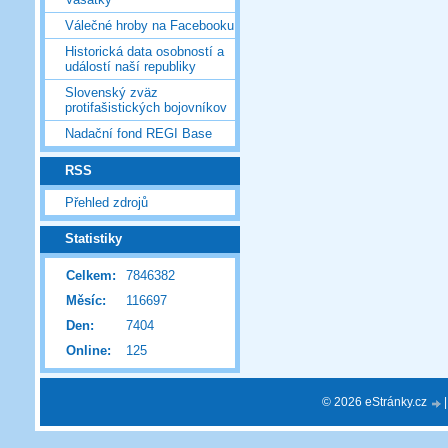
Válečné hroby na Facebooku
Historická data osobností a
událostí naší republiky
Slovenský zväz
protifašistických bojovníkov
Nadační fond REGI Base
RSS
Přehled zdrojů
Statistiky
Celkem:
7846382
Měsíc:
116697
Den:
7404
Online:
125
© 2026 eStránky.cz