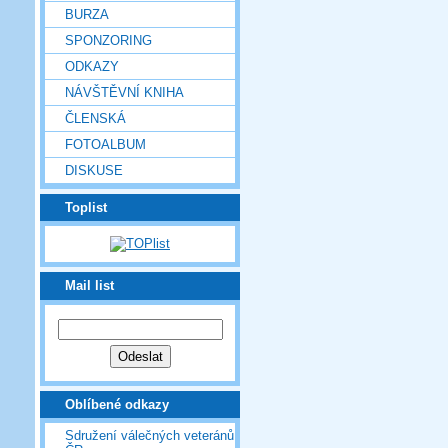
BURZA
SPONZORING
ODKAZY
NÁVŠTĚVNÍ KNIHA
ČLENSKÁ
FOTOALBUM
DISKUSE
Toplist
Mail list
Oblíbené odkazy
Sdružení válečných veteránů