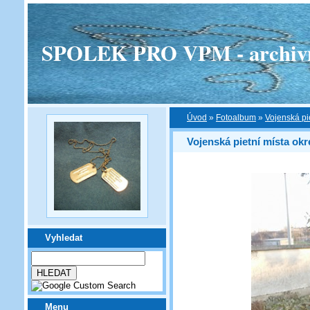
SPOLEK PRO VPM - archivní v
Úvod
»
Fotoalbum
»
Vojenská pi
Vojenská pietní místa okr
Vyhledat
Menu