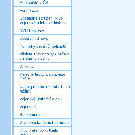
Pohřebiště v ČR
Fortifikace
Občanské sdružení Klub
Vojenské a letecké historie
KVH Beskydy
Oběti a hrdinové
Pomníky četníků, policistů
Ministerstvo obrany - péče o
válečné veterány
Válka.cz
Válečné hroby z databáze
CEVH
Ústav pro studium totalitních
režimů
Vojenský ústřední archiv
Vojenství
Background
Vlastenecká památná místa
Klub přátel pplk. Karla
Vašátky