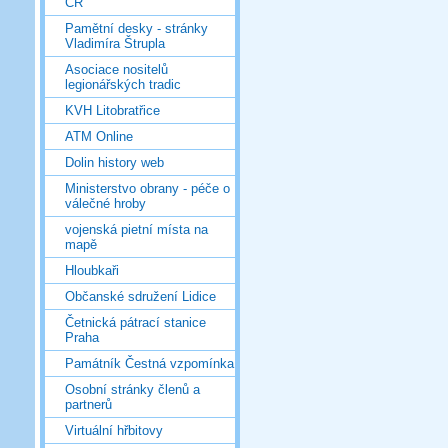
ČR
Pamětní desky - stránky
Vladimíra Štrupla
Asociace nositelů
legionářských tradic
KVH Litobratřice
ATM Online
Dolin history web
Ministerstvo obrany - péče o
válečné hroby
vojenská pietní místa na
mapě
Hloubkaři
Občanské sdružení Lidice
Četnická pátrací stanice
Praha
Památník Čestná vzpomínka
Osobní stránky členů a
partnerů
Virtuální hřbitovy