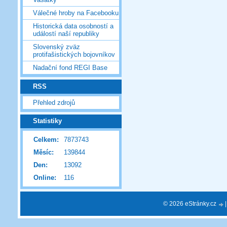
Válečné hroby na Facebooku
Historická data osobností a
událostí naší republiky
Slovenský zväz
protifašistických bojovníkov
Nadační fond REGI Base
RSS
Přehled zdrojů
Statistiky
Celkem:
7873743
Měsíc:
139844
Den:
13092
Online:
116
© 2026 eStránky.cz