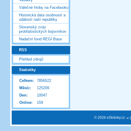
Válečné hroby na Facebooku
Historická data osobností a
událostí naší republiky
Slovenský zväz
protifašistických bojovníkov
Nadační fond REGI Base
RSS
Přehled zdrojů
Statistiky
Celkem:
7856522
Měsíc:
125209
Den:
10047
Online:
159
© 2026 eStránky.cz