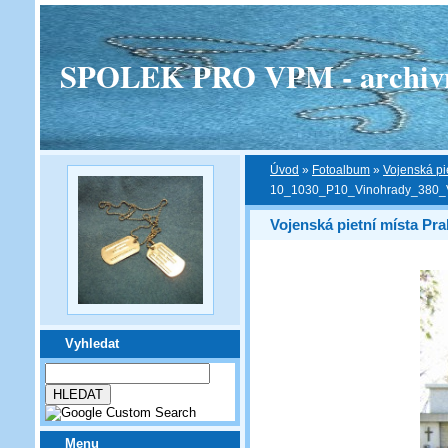
SPOLEK PRO VPM - archivní v
Úvod
»
Fotoalbum
»
Vojenská pi
10_1030_P10_Vinohrady_380_
Vojenská pietní místa Pra
Vyhledat
Menu