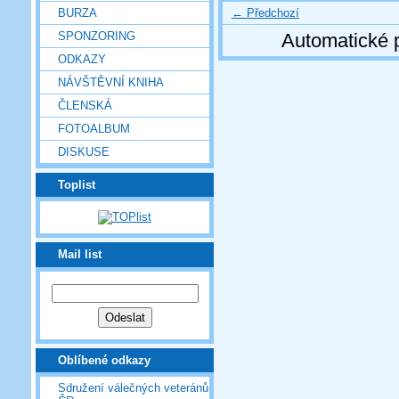
← Předchozí
BURZA
SPONZORING
Automatické 
ODKAZY
NÁVŠTĚVNÍ KNIHA
ČLENSKÁ
FOTOALBUM
DISKUSE
Toplist
Mail list
Oblíbené odkazy
Sdružení válečných veteránů