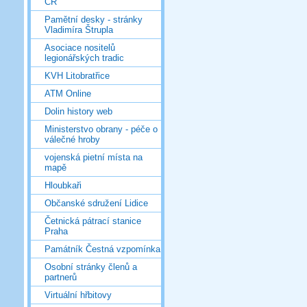
ČR
Pamětní desky - stránky
Vladimíra Štrupla
Asociace nositelů
legionářských tradic
KVH Litobratřice
ATM Online
Dolin history web
Ministerstvo obrany - péče o
válečné hroby
vojenská pietní místa na
mapě
Hloubkaři
Občanské sdružení Lidice
Četnická pátrací stanice
Praha
Památník Čestná vzpomínka
Osobní stránky členů a
partnerů
Virtuální hřbitovy