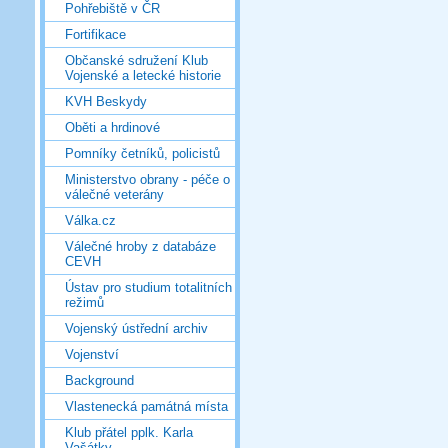
Pohřebiště v ČR
Fortifikace
Občanské sdružení Klub
Vojenské a letecké historie
KVH Beskydy
Oběti a hrdinové
Pomníky četníků, policistů
Ministerstvo obrany - péče o
válečné veterány
Válka.cz
Válečné hroby z databáze
CEVH
Ústav pro studium totalitních
režimů
Vojenský ústřední archiv
Vojenství
Background
Vlastenecká památná místa
Klub přátel pplk. Karla
Vašátky