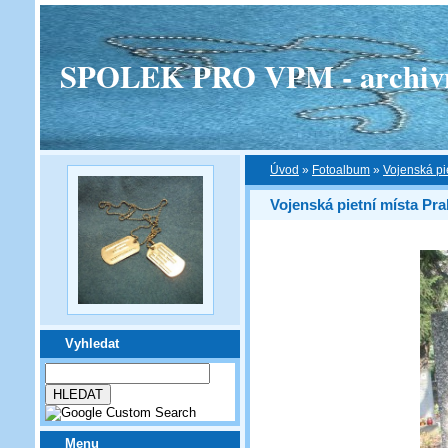
SPOLEK PRO VPM - archivní v
Úvod
»
Fotoalbum
»
Vojenská pi
Vojenská pietní místa Pra
Vyhledat
Menu