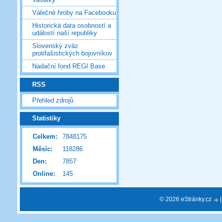
Válečné hroby na Facebooku
Historická data osobností a
událostí naší republiky
Slovenský zväz
protifašistických bojovníkov
Nadační fond REGI Base
RSS
Přehled zdrojů
Statistiky
Celkem:
7848175
Měsíc:
118286
Den:
7857
Online:
145
© 2026 eStránky.cz