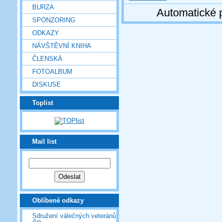
BURZA
Automatické 
SPONZORING
ODKAZY
NÁVŠTĚVNÍ KNIHA
ČLENSKÁ
FOTOALBUM
DISKUSE
Toplist
Mail list
Oblíbené odkazy
Sdružení válečných veteránů