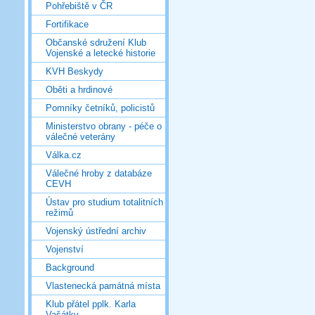
Pohřebiště v ČR
Fortifikace
Občanské sdružení Klub
Vojenské a letecké historie
KVH Beskydy
Oběti a hrdinové
Pomníky četníků, policistů
Ministerstvo obrany - péče o
válečné veterány
Válka.cz
Válečné hroby z databáze
CEVH
Ústav pro studium totalitních
režimů
Vojenský ústřední archiv
Vojenství
Background
Vlastenecká památná místa
Klub přátel pplk. Karla
Vašátky