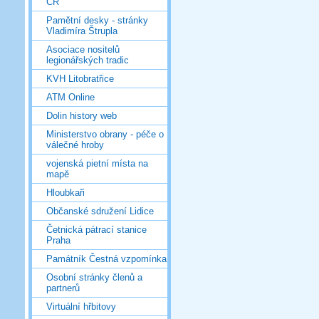
ČR
Pamětní desky - stránky
Vladimíra Štrupla
Asociace nositelů
legionářských tradic
KVH Litobratřice
ATM Online
Dolin history web
Ministerstvo obrany - péče o
válečné hroby
vojenská pietní místa na
mapě
Hloubkaři
Občanské sdružení Lidice
Četnická pátrací stanice
Praha
Památník Čestná vzpomínka
Osobní stránky členů a
partnerů
Virtuální hřbitovy