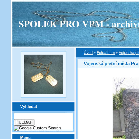
SPOLEK PRO VPM - archivní v
Úvod
»
Fotoalbum
»
Vojenská pi
Vojenská pietní místa Pra
Vyhledat
Menu