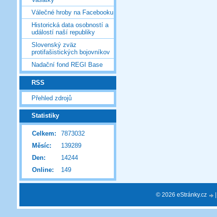
Válečné hroby na Facebooku
Historická data osobností a
událostí naší republiky
Slovenský zväz
protifašistických bojovníkov
Nadační fond REGI Base
RSS
Přehled zdrojů
Statistiky
Celkem:
7873032
Měsíc:
139289
Den:
14244
Online:
149
© 2026 eStránky.cz