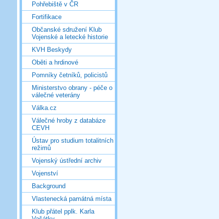
Pohřebiště v ČR
Fortifikace
Občanské sdružení Klub
Vojenské a letecké historie
KVH Beskydy
Oběti a hrdinové
Pomníky četníků, policistů
Ministerstvo obrany - péče o
válečné veterány
Válka.cz
Válečné hroby z databáze
CEVH
Ústav pro studium totalitních
režimů
Vojenský ústřední archiv
Vojenství
Background
Vlastenecká památná místa
Klub přátel pplk. Karla
Vašátky