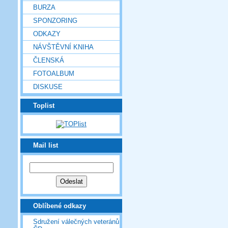
BURZA
SPONZORING
ODKAZY
NÁVŠTĚVNÍ KNIHA
ČLENSKÁ
FOTOALBUM
DISKUSE
Toplist
Mail list
Oblíbené odkazy
Sdružení válečných veteránů