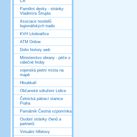
ČR
Pamětní desky - stránky
Vladimíra Štrupla
Asociace nositelů
legionářských tradic
KVH Litobratřice
ATM Online
Dolin history web
Ministerstvo obrany - péče o
válečné hroby
vojenská pietní místa na
mapě
Hloubkaři
Občanské sdružení Lidice
Četnická pátrací stanice
Praha
Památník Čestná vzpomínka
Osobní stránky členů a
partnerů
Virtuální hřbitovy